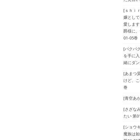
[ｓｈｉ
嬢として
愛します
爵様に、
01-05巻
[パクパ
を手に入
緒にダン
[あまつ
けど、こ
巻
[青空あ
[さざな
たい 第01
[ショウ
魔族は如