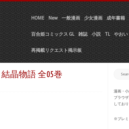
HOME
New
一般漫画
少女漫画
成年書籍
百合姫コミックス GL
雑誌
小説
TL
やおい 
再掲載リクエスト掲示板
 結晶物語 全05巻
漫画・小
ブラウザ
しており
※プレミ