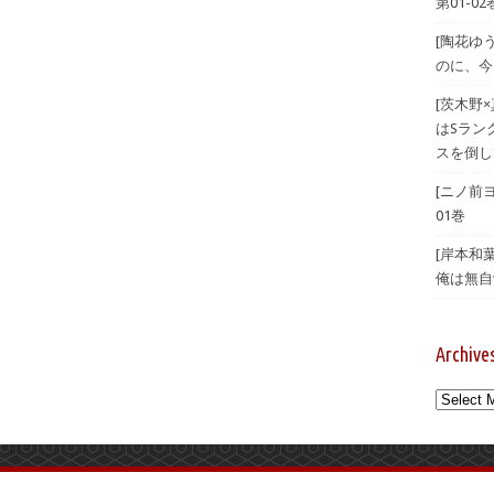
第01-02
[陶花ゆ
のに、今
[茨木野
はSラン
スを倒し
[ニノ前
01巻
[岸本和
俺は無自覚
Archive
Archives