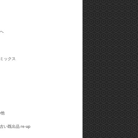
へ
ミックス
の他
い既出品 re-up