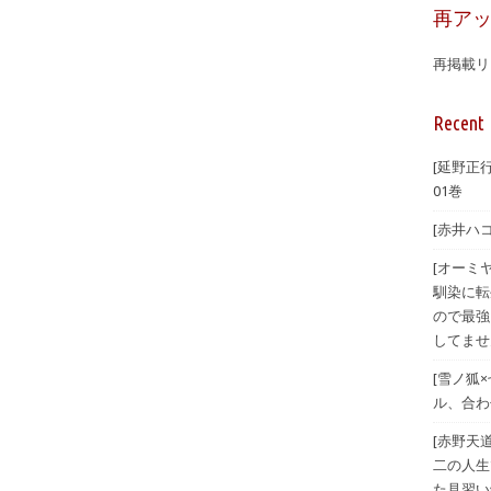
再ア
再掲載リ
Recent 
[延野正
01巻
[赤井ハ
[オーミ
馴染に転
ので最強
してませ
[雪ノ狐
ル、合わ
[赤野天
二の人生
た見習い