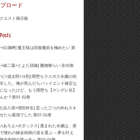
ップロード
クエスト掲示板
Posts
行×白瀬岬] 魔王様は回復魔術を極めたい 第
コ×緒二葉×とよた瑣織] 魔物喰らい 全03巻
ヤビ×成太郎×ヨ剤] 闇堕ちラスボス令嬢の幼
生した。俺が死んだらバッドエンド確定な
になったけど、もう闇堕ち【ヤンデレ化】
んか？第01-02巻
×七谷八尋×増田幹生] 貰った三つの外れスキ
せたら最強でした 第01-02巻
道×あろえ×ボダックス] 蔑まれた令嬢は、第
で憧れの錬金術師の道を選ぶ ～夢を叶え
錬金術師の第一歩～ 第01-04巻