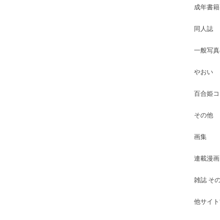
成年書籍
同人誌
一般写真
やおい
百合姫コ
その他
画集
連載漫画
雑誌 そ
他サイト古