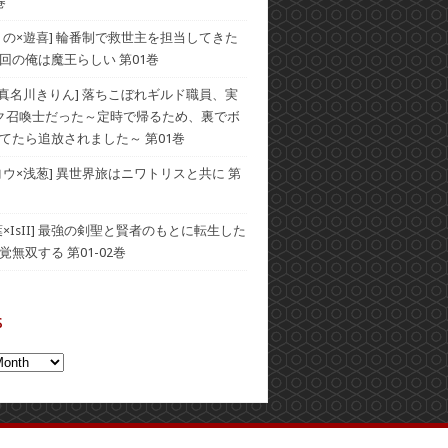
巻
うの×遊喜] 輪番制で救世主を担当してきた
回の俺は魔王らしい 第01巻
×真名川きりん] 落ちこぼれギルド職員、実
ク召喚士だった～定時で帰るため、裏でボ
てたら追放されました～ 第01巻
ヨウ×浅葱] 異世界旅はニワトリスと共に 第
葉×IsII] 最強の剣聖と賢者のもとに転生した
無双する 第01-02巻
s