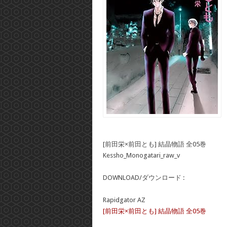
[前田栄×前田とも] 結晶物語 全05巻
Kessho_Monogatari_raw_v
DOWNLOAD/ダウンロード :
Rapidgator AZ
[前田栄×前田とも] 結晶物語 全05巻