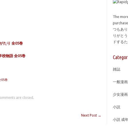
The more
purcha
つもあり
りがとう
ドする
がたり 全05巻
学校物語 全05巻
Categor
雑誌
05巻
一般漫画
少女漫画
omments are closed.
小説
Next Post
→
小説 成