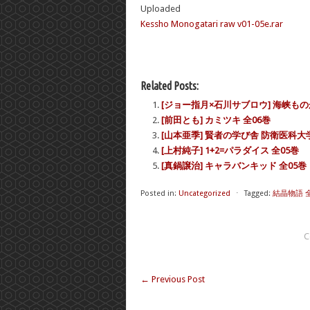
Uploaded
Kessho Monogatari raw v01-05e.rar
Related Posts:
[ジョー指月×石川サブロウ] 海峡もの
[前田とも] カミツキ 全06巻
[山本亜季] 賢者の学び舎 防衛医科大
[上村純子] 1+2=パラダイス 全05巻
[真鍋譲治] キャラバンキッド 全05巻
Posted in:
Uncategorized
⋅
Tagged:
結晶物語 全
C
←
Previous Post