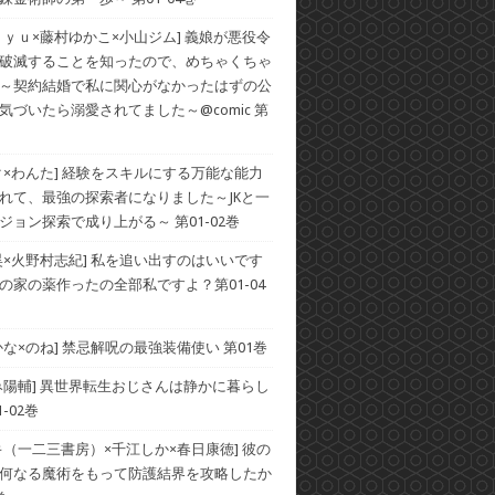
ｒｙｕ×藤村ゆかこ×小山ジム] 義娘が悪役令
破滅することを知ったので、めちゃくちゃ
～契約結婚で私に関心がなかったはずの公
気づいたら溺愛されてました～@comic 第
ク×わんた] 経験をスキルにする万能な能力
れて、最強の探索者になりました～JKと一
ジョン探索で成り上がる～ 第01-02巻
昊×火野村志紀] 私を追い出すのはいいです
の家の薬作ったの全部私ですよ？第01-04
かな×のね] 禁忌解呪の最強装備使い 第01巻
み陽輔] 異世界転生おじさんは静かに暮らし
-02巻
キ（一二三書房）×千江しか×春日康徳] 彼の
何なる魔術をもって防護結界を攻略したか