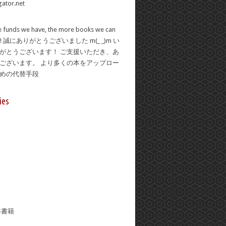
 funds we have, the more books we can
se! 誠にありがとうございました m(_ _)m い
がとうございます！ ご支援いただき、あ
ございます。 より多くの本をアップロー
ための代替手段
ies
年書籍