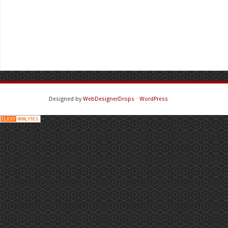
Designed by
WebDesignerDrops
⋅
WordPress