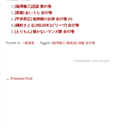
[福澤徹三]忌談 第01巻
[茶麻] あいうら 全07巻
[平井和正] 地球樹の女神 全07巻 (+)
[槇村さとる] BELIEVE [ビリーヴ] 全07巻
[えりちん] 描かないマンガ家 全07巻
Posted in:
一般漫画
⋅
Tagged:
[福澤徹三×薩美佑] 侠飯 全07巻
Comments are closed.
←
Previous Post