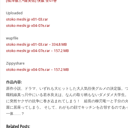
[福澤徹三×薩美佑] 侠飯 全07巻
Uploaded
otoko meshi jp v01-03.rar
otoko meshi jp v04-07e.rar
wupfile
otoko meshi jp v01-03.rar – 334.8 MB
otoko meshi jp v04-07e.rar – 157.2 MB
Zippyshare
otoko meshi jp v04-07e.rar – 157.2 MB
作品内容:
原作小説、ドラマ、いずれも大ヒットした大人気任侠グルメの決定版。つい
職戦線真っ只中にいる若水良太は、なんの取り柄もないダメダメ大学生
に突然ヤクザの抗争に巻き込まれてしまう！ 組長の柳刃竜一と子分の
屋に居座ってしまう。 そして、わがもの顔でキッチンを占領するのであ
一体……？
Related Posts: