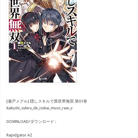
[瀬戸メグル] 隠しスキルで異世界無双 第01巻
Kakushi_sukiru_de_isekai_muso_raw_v
DOWNLOAD/ダウンロード :
Rapidgator AZ