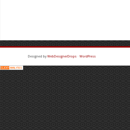
Designed by
WebDesignerDrops
⋅
WordPress