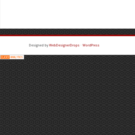
Designed by
WebDesignerDrops
⋅
WordPress