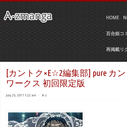
HOME
N
百合姫コミ
再掲載リ
[カントク×E☆2編集部] pure 
ワークス 初回限定版
July 25, 2017 1:22 am
⋅
A-z