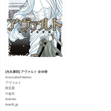
[光永康則] アヴァルト 全06巻
Associated Names
アヴァルト
阿瓦斯
아발트
Avaruto
Avarth_jp