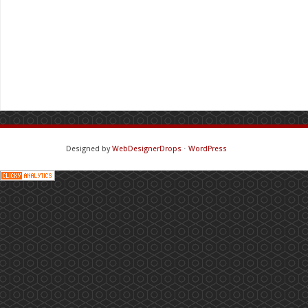
Designed by
WebDesignerDrops
⋅
WordPress