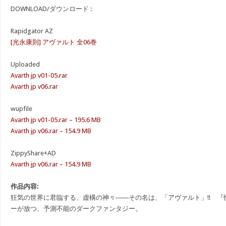
DOWNLOAD/ダウンロード :
Rapidgator AZ
[光永康則] アヴァルト 全06巻
Uploaded
Avarth jp v01-05.rar
Avarth jp v06.rar
wupfile
Avarth jp v01-05.rar – 195.6 MB
Avarth jp v06.rar – 154.9 MB
ZippyShare+AD
Avarth jp v06.rar – 154.9 MB
作品内容:
狂気の世界に君臨する、虚構の神々――その名は、「アヴァルト」!! 
ーが放つ、予測不能のダークファンタジー。