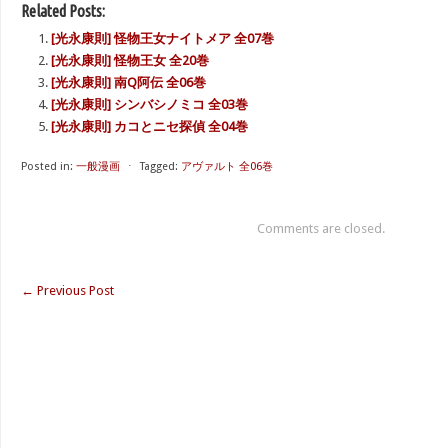
Related Posts:
[光永康則] 怪物王女ナイトメア 全07巻
[光永康則] 怪物王女 全20巻
[光永康則] 南Q阿伝 全06巻
[光永康則] シンバシノミコ 全03巻
[光永康則] カコとニセ探偵 全04巻
Posted in:
一般漫画
⋅
Tagged:
アヴァルト 全06巻
Comments are closed.
←
Previous Post