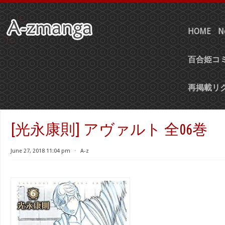
HOME
N
百合姫コミ
再掲載リ
[光永康則] アヴァルト 全06巻
June 27, 2018 11:04 pm
⋅
A-z