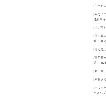
[らーめんら
[みそに
低級サキ
[スガラジ
[宮木真
第01-09
[まめ魚]
[宮月新
第01-07
[新田章]
[木村さ
[ホワイテ
キスヘブン