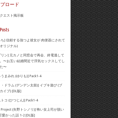
ップロード
クエスト掲示板
Posts
っち] 信頼する強つよ彼女が 肉便器にされて
 (オリジナル)
プリン] 元カノと同窓会で再会、終電逃して
。〜お互い結婚間近で浮気セックスしてし
た〜
まみれ (ゆりも)] Pack1-4
・ドラム (デンデン太鼓)] イブキ遊び (ブ
イブ) [DL版]
コ (ひつじん)] Pack1-4
Project (矢野トシノリ)] 怖い女上司が脱い
愛かった話 1-2 [DL版]