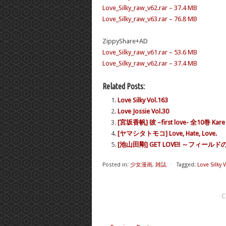
Love_Silky_raw_v62.rar – 37.4 MB
Love_Silky_raw_v63.rar – 76.8 MB
ZippyShare+AD
Love_Silky_raw_v61.rar – 53.6 MB
Love_Silky_raw_v62.rar – 37.4 MB
Related Posts:
Love Silky Vol.163
Love Jossie Vol.30
[宮坂香帆] 彼 –first love- 全10巻 Kare Fi
[ヤマシタトモコ] Love, Hate, Love.
[池山田剛] GET LOVE!! ～フィール
Posted in:
少女漫画
,
雑誌
⋅
Tagged:
Love Silky 
C