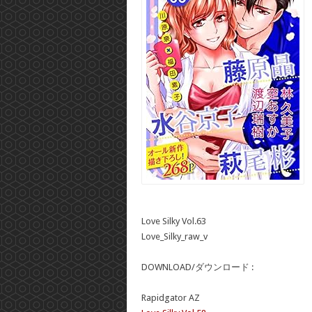
Love Silky Vol.63
Love_Silky_raw_v
DOWNLOAD/ダウンロード :
Rapidgator AZ