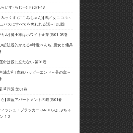
いす (らじー)] Pack1-13
こみっくす (にこみちゃん)] 戦乙女ニコル～
ュバスにすべてを奪われる話～ [DL版]
カル] 魔王軍はホワイト企業 第01-03巻
人×超法規的かえる×叶世べんち] 魔女と傭兵
巻
 運命は役に立たない 第01巻
×向浦宏和] 虐殺ハッピーエンド～蒼の章～
巻
 若草同盟 第01巻
くら] 濃藍アパートメントの猫 第01巻
ィッシュ・ブラッカー (ANDO人)] ぶちゅ
 1-2