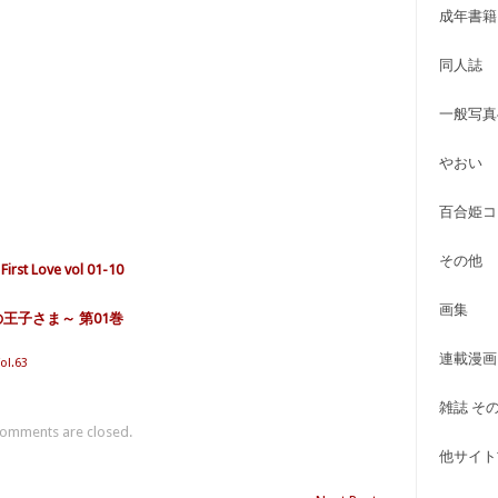
成年書籍
同人誌
一般写真
やおい
百合姫コ
その他
rst Love vol 01-10
画集
ドの王子さま～ 第01巻
連載漫画
Vol.63
雑誌 そ
omments are closed.
他サイト古