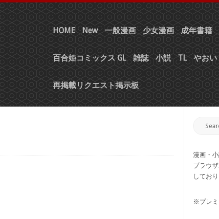
HOME
New
一般漫画
少女漫画
成年書籍
百合姫コミックス GL
雑誌
小説
TL
やおい 
再掲載リクエスト掲示板
漫画・小
ブラウザ
しており
※プレミ