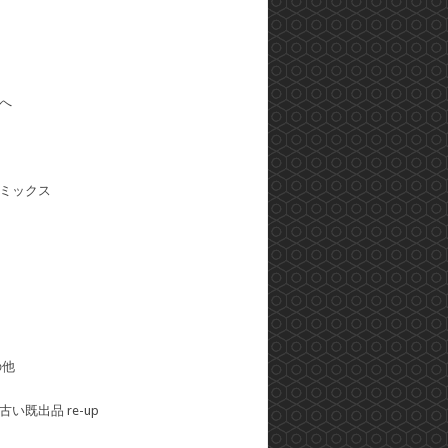
へ
ミックス
の他
い既出品 re-up