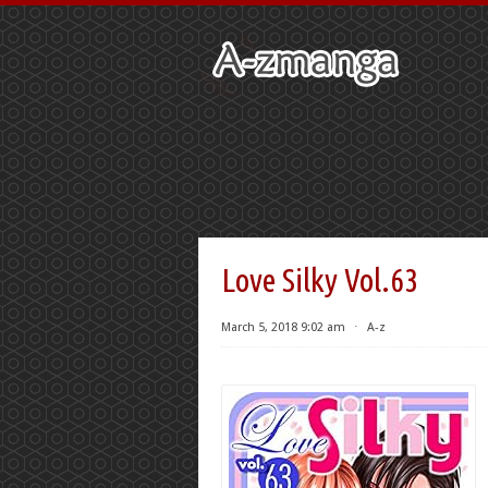
Love Silky Vol.63
March 5, 2018 9:02 am
⋅
A-z