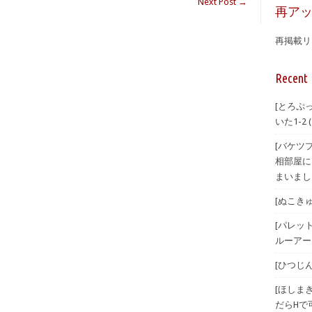
Next Post
→
再ア
再掲載リ
Recent 
[とろぷ
いた1-2
[バケツ
相部屋に
まいまし
[ぬこきゅう
[パレット
ルーアーカ
[ひつじんト
[ほしまき
だらHで可