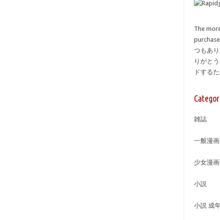
The more
purcha
つもあり
りがとう
ドする
Categor
雑誌
一般漫画
少女漫画
小説
小説 成