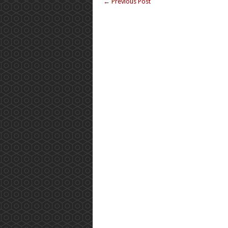
←
Previous Post