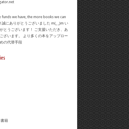
 funds we have, the more books we can
se! 誠にありがとうございました m(_ _)m い
がとうございます！ ご支援いただき、あ
ございます。 より多くの本をアップロー
ための代替手段
ies
年書籍