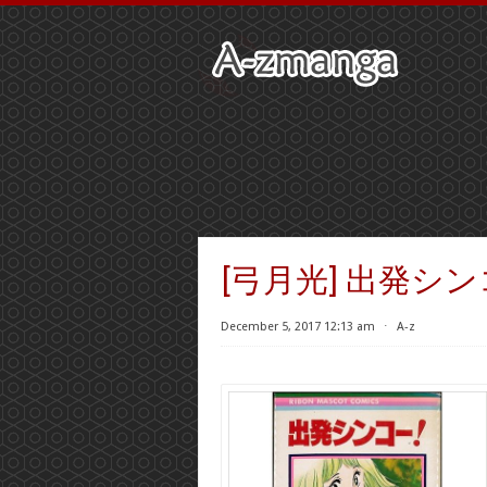
[弓月光] 出発シ
December 5, 2017 12:13 am
⋅
A-z