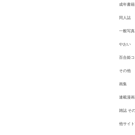
成年書籍
同人誌
一般写真
やおい
百合姫コ
その他
画集
連載漫画
雑誌 そ
他サイト古