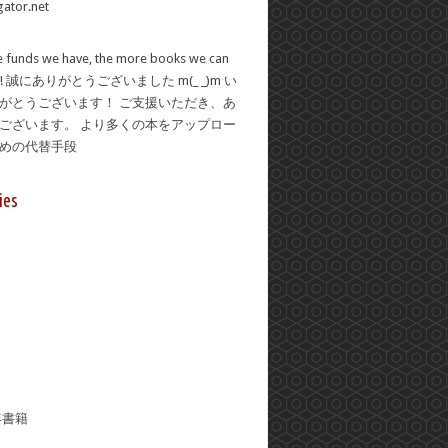
 funds we have, the more books we can
se! 誠にありがとうございました m(_ _)m い
がとうございます！ ご支援いただき、あ
ございます。 より多くの本をアップロー
ための代替手段
ies
年書籍