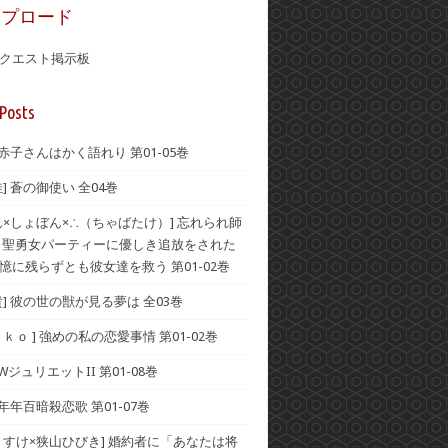
ップロード
クエスト掲示板
Posts
 赤子さんはかく語れり 第01-05巻
] 蒼の御使い 全04巻
ん×しょぼん×∴（ちゃばたけ）] 忘れられ師
 聖勇女パーティーに優しき追放をされた
憶に残らずとも彼女達を救う 第01-02巻
貴] 彼の世の獣が見る夢は 全03巻
ｋｏ ] 強めの私の恋愛事情 第01-02巻
 WジュリエットII 第01-08巻
 年年百暗殺恋歌 第01-07巻
うすけ×狭山ひびき] 婚約者に「あなたは将