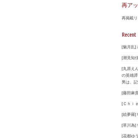
再ア
再掲載リ
Recent 
[魅月乱]
[潮見知佳
[丸原え
の英雄譚
男は、記
[藤田麻
[Ｃｈｉｅ
[絵夢羅]
[草川為]
[花都ゆ