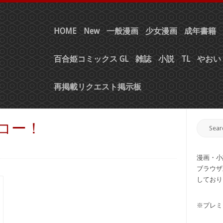
HOME
New
一般漫画
少女漫画
成年書籍
百合姫コミックス GL
雑誌
小説
TL
やおい 
再掲載リクエスト掲示板
ンコー！
漫画・小
ブラウザ
しており
※プレミ