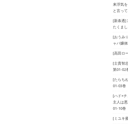
来浮気を
と言ってみ
[新条透
たくまし
[おうみ
ャバ嬢体験
[高田ロー
[士貴智
第01-02
[たらち
01-03巻
[ハド×
主人は悪
01-10巻
[ミユキ蜜