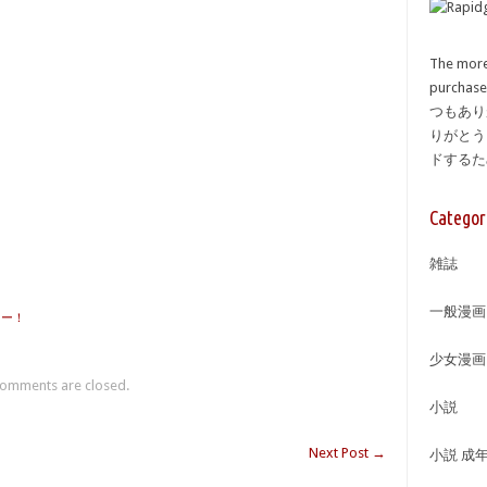
The more
purcha
つもあり
りがとう
ドする
Categor
雑誌
一般漫画
コー！
少女漫画
omments are closed.
小説
Next Post
→
小説 成