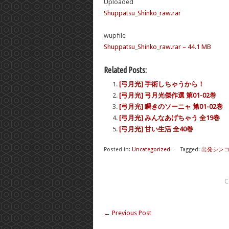
Uploaded
Shuppatsu_Shinko_raw.rar
wupfile
Shuppatsu_Shinko_raw.rar – 44.1 MB
Related Posts:
[弓月光] 手術しちゃうから！
[弓月光] 弓月光傑作選 第01-02巻
[弓月光] 瞬きのソーニャ 第01-02巻
[弓月光] みんなあげちゃう 全19巻
[弓月光] 甘い生活 全40巻
Posted in:
Uncategorized
⋅
Tagged:
出発シン
C
←
Previous Post