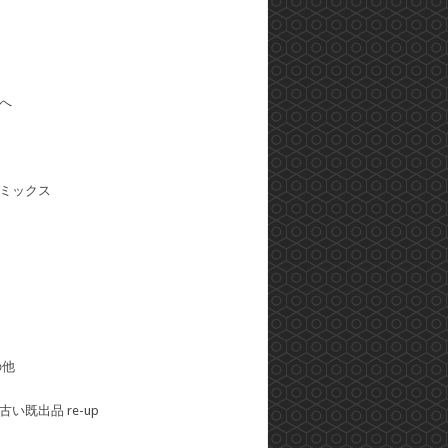
へ
ミックス
の他
い既出品 re-up