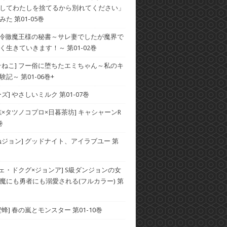
してわたしを捨てるから別れてください」
た 第01-05巻
] 冷徹魔王様の秘書～サレ妻でしたが魔界で
く生きていきます！～ 第01-02巻
☆ねこ] フー俗に堕ちたエミちゃん～私のキ
記～ 第01-06巻+
ズ] やさしいミルク 第01-07巻
志×タツノコプロ×日暮茶坊] キャシャーンR
巻
ねジョン] グッドナイト、アイラブユー 第
チェ・ドクグ×ジョンア] S級ダンジョンの女
魔にも勇者にも溺愛される(フルカラー) 第
蜂] 春の嵐とモンスター 第01-10巻