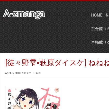
HOME
N
百合姫コミ
再掲載リ
[徒々野雫×萩原ダイスケ] ねね
April 9, 2018 7:06 am
⋅
A-z