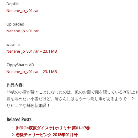
Depfile
Nenene_jp_v01.rar
Uploaded
Nenene_jp_v01.rar
wupfile
Nenene_jp_v01.rar – 23.1 MB
ZippyShare+AD
Nenene_jp_v01.rar – 23.1 MB
作品内容:
16歳の小雪が嫁ぐことになったのは、狐のお面で顔を隠している20以上
差を埋めたい小雪だけど、清さんにはもう一つ隠し事があるようで…？
りピュアな桃色新婚譚！
Related Posts:
[HERO×萩原ダイスケ] ホリミヤ 第01-17巻
恋愛チェリーピンク 2018年01月号