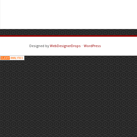
Designed by
WebDesignerDrops
⋅
WordPress