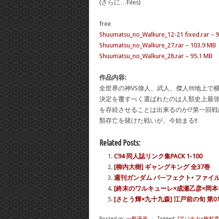
(さらに…Files)
free
Shuumatsu_no_Walkure_12-21 fixed.rar – 
Shuumatsu_no_Walkure_27.rar – 103.9 MB
Shuumatsu_no_Walkure_28.rar – 95.1 MB
作品内容:
全世界の神VS偉人、武人、傑人!!!!地
決定を覆すべく選ばれたのは人類史上最強
を存続させることは出来るのか!?第一回
類存亡を賭けた戦いが、今始まる!!
Related Posts:
C94 同人誌リンク集PACK 1-100
[柳内大樹] ギャングキング 全37巻
週刊ガンダム パᅳフェクト• ファイル No
[終末のワルキューレ×成瀬乙彦×岡本一
[さとう輝×九十九森] 江戸前の旬 第01
Posted in:
一般漫画
⋅
Tagged:
[アジチカ×梅村真