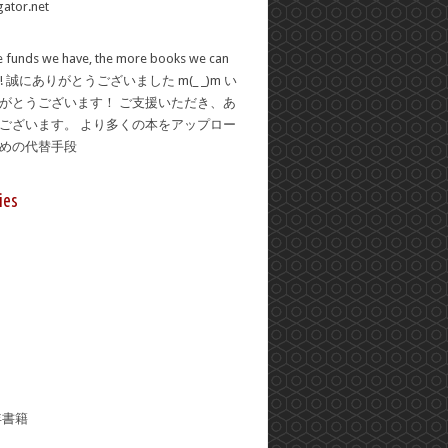
 funds we have, the more books we can
se! 誠にありがとうございました m(_ _)m い
がとうございます！ ご支援いただき、あ
ございます。 より多くの本をアップロー
ための代替手段
ies
年書籍