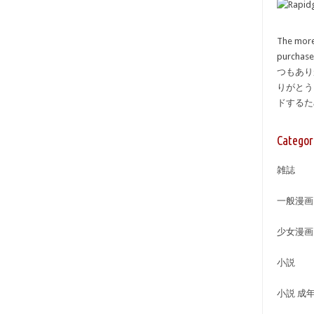
The more
purcha
つもあり
りがとう
ドする
Categor
雑誌
一般漫画
少女漫画
小説
小説 成