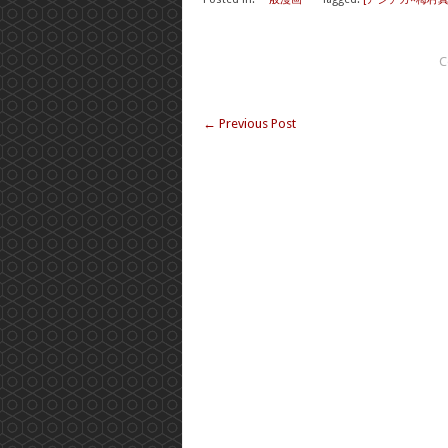
C
←
Previous Post