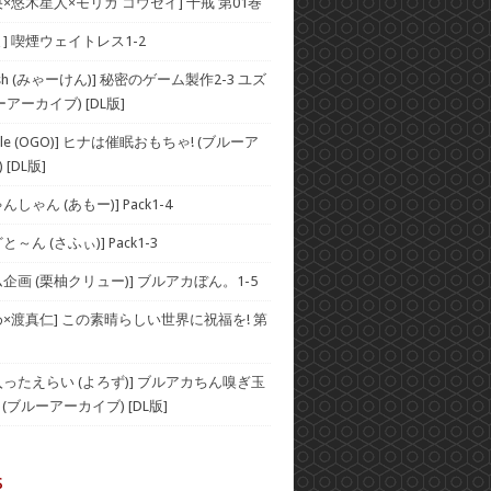
×悠木星人×モリガ コウセイ] 十戒 第01巻
] 喫煙ウェイトレス1-2
Rash (みゃーけん)] 秘密のゲーム製作2-3 ユズ
ーアーカイブ) [DL版]
rcle (OGO)] ヒナは催眠おもちゃ! (ブルーア
[DL版]
しゃん (あもー)] Pack1-4
～ん (さふぃ)] Pack1-3
企画 (栗柚クリュー)] ブルアカぼん。1-5
め×渡真仁] この素晴らしい世界に祝福を! 第
入ったえらい (よろず)] ブルアカちん嗅ぎ玉
(ブルーアーカイブ) [DL版]
s