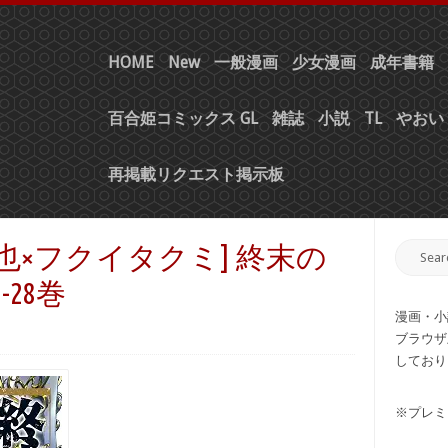
HOME
New
一般漫画
少女漫画
成年書籍
百合姫コミックス GL
雑誌
小説
TL
やおい 
再掲載リクエスト掲示板
也×フクイタクミ] 終末の
28巻
漫画・小
ブラウザ
しており
※プレミ