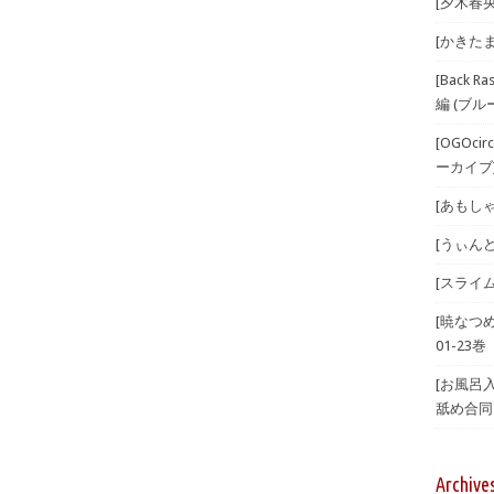
[夕木春央
[かきたま
[Back 
編 (ブル
[OGOci
ーカイブ) 
[あもしゃん
[うぃんどと
[スライム
[暁なつ
01-23巻
[お風呂
舐め合同 
Archive