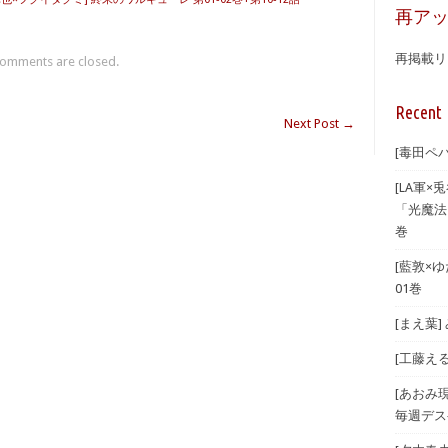
再ア
再掲載リ
omments are closed.
Recent 
Next Post
→
[毒田ペパ
[LA軍×兎
「光魔法
巻
[藍敦×ゆた
01巻
[まえ葉
[工藤える]
[あおみ
毎週デス