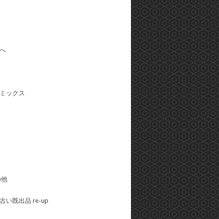
へ
ミックス
の他
い既出品 re-up