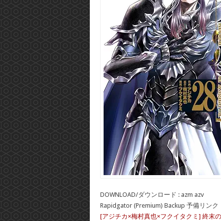
DOWNLOAD/ダウンロード : azm azv
Rapidgator (Premium) Backup 予備リンク
[アジチカ×梅村真也×フクイタクミ] 終末の