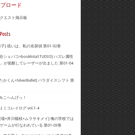
ップロード
クエスト掲示板
Posts
子] 或いは、私の名探偵 第01-02巻
谷シェパコ×booklistaSTUDIO] ハズレ属性
」が覚醒してレーザーが出ました 第01-04
かくん×SilverBullet] パラダイスシフト 第
] みこへんげっ！
 ミコレイログ vol.1-4
現場×井川楊枝×ムラサキメイ] 俺の学校では
ゲームが行なわれている 第01-03巻