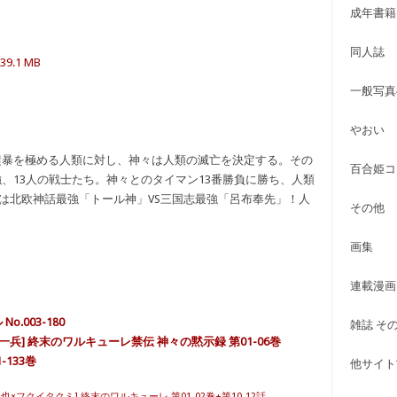
成年書籍
同人誌
939.1 MB
一般写真
やおい
上で横暴を極める人類に対し、神々は人類の滅亡を決定する。その
百合姫コ
、13人の戦士たち。神々とのタイマン13番勝負に勝ち、人類
戦は北欧神話最強「トール神」VS三国志最強「呂布奉先」！人
その他
画集
連載漫画
.003-180
雑誌 そ
兵] 終末のワルキューレ禁伝 神々の黙示録 第01-06巻
-133巻
他サイト古
也×フクイタクミ] 終末のワルキューレ 第01-02巻+第10-12話