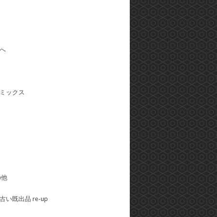
へ
ミックス
の他
い既出品 re-up