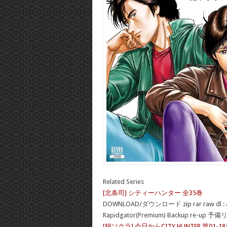
Related Series
[北条司] シティーハンター 全35巻
DOWNLOAD/ダウンロード zip rar raw dl : 
Rapidgator(Premium) Backup re-up 予
[錦ソクラ] 今日からCITY HUNTER 第01-1