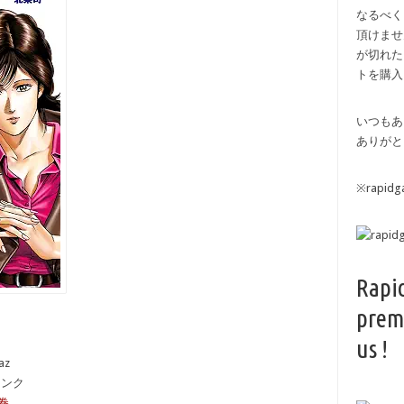
なるべく
頂けませ
が切れた
トを購入
いつもあ
ありがと
※rapi
Rapi
prem
us !
az
備リンク
8巻