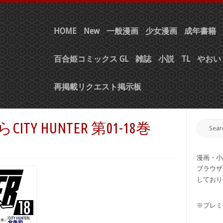
HOME
New
一般漫画
少女漫画
成年書籍
百合姫コミックス GL
雑誌
小説
TL
やおい 
再掲載リクエスト掲示板
TY HUNTER 第01-18巻
漫画・小
ブラウザ
しており
※プレミ