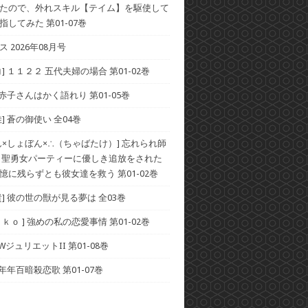
たので、外れスキル【テイム】を駆使して
してみた 第01-07巻
 2026年08月号
] １１２２ 五代夫婦の場合 第01-02巻
 赤子さんはかく語れり 第01-05巻
] 蒼の御使い 全04巻
ん×しょぼん×∴（ちゃばたけ）] 忘れられ師
 聖勇女パーティーに優しき追放をされた
憶に残らずとも彼女達を救う 第01-02巻
貴] 彼の世の獣が見る夢は 全03巻
ｋｏ ] 強めの私の恋愛事情 第01-02巻
 WジュリエットII 第01-08巻
 年年百暗殺恋歌 第01-07巻