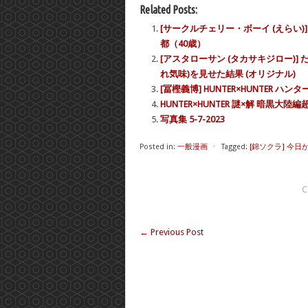
Related Posts:
[サークルチェリー・ボーイ (えらい
都（40歳）
[アスタローサン (タカサキジロー)]
れ気味)を見せた結果 (オリジナル)
[冨樫義博] HUNTER×HUNTER ハンタ
HUNTER×HUNTER 謎×解 暗黒大陸
写真集 5-7-2023
Posted in:
一般漫画
⋅
Tagged:
[錦ソクラ] 今日から
C
←
Previous Post