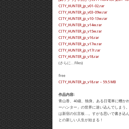
CITY_HUNTER_jp_v01-02.rar
CITY_HUNTER_jp_v03-09w.rar
CITY_HUNTER_jp_v10-13w.rar
CITY_HUNTER_jp_v14w.rar
CITY_HUNTER_jp_v15w.rar
CITY_HUNTER_jp_v16.rar
CITY_HUNTER_jp_v17w.rar
CITY_HUNTER_jp_v17r.rar
CITY_HUNTER_jp_v18.rar
(さらに…Files)
free
CITY_HUNTER_jp_v18.rar – 59.5 MB
作品内容:
青山香、40歳、独身。ある日電車に轢か
ーハンター」の世界に迷い込んでしまう
は新宿の伝言板…。すがる思いで書き込ん
との新しい人生が始まる！