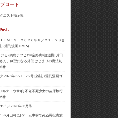
ップロード
クエスト掲示板
Posts
ＴＩＭＥＳ ２０２６年８／２１・２８合
] (週刊漫画TIMES)
しげる×鍋島テツヒロ×空路恵×渡辺樹] 片田
さん、剣聖になる外伝 はじまりの魔法剣
03巻
2026年 8/21・28 号 [雑誌] (週刊漫画ゴ
ん×ルナ・ウサギ] 不老不死少女の苗床旅行
05巻
イジ 2026年08月号
ガト×月山可也] ゲーム中盤で死ぬ悪役貴族