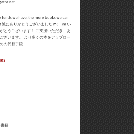
 funds we have, the more books we can
se! 誠にありがとうございました m(_ _)m い
がとうございます！ ご支援いただき、あ
ございます。 より多くの本をアップロー
ための代替手段
ies
年書籍