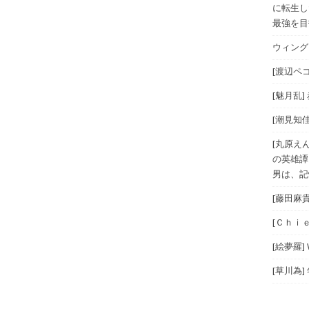
に転生し
最強を目指
ウィングス
[渡辺ペコ
[魅月乱]
[潮見知佳
[丸原え
の英雄譚
男は、記
[藤田麻
[Ｃｈｉｅ
[絵夢羅]
[草川為]