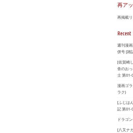
再ア
再掲載リ
Recent 
週刊漫画
併号 [雑誌
[佐賀崎
舎のおっ
士 第01-
漫画ゴラク 
ラク)
[ふじは
記 第01-
ドラゴンエ
[八又ナ