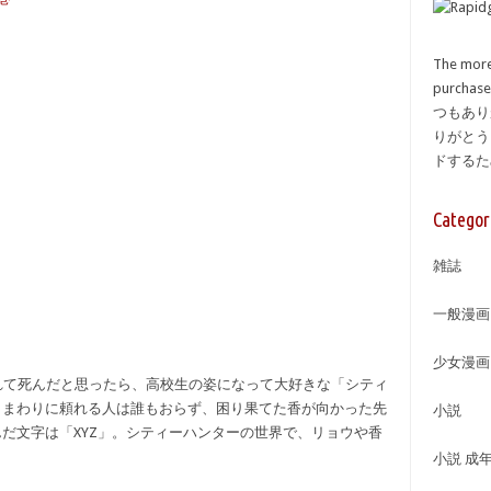
The more
purcha
つもあり
りがとう
ドする
Categor
雑誌
一般漫画
少女漫画
れて死んだと思ったら、高校生の姿になって大好きな「シティ
。まわりに頼れる人は誰もおらず、困り果てた香が向かった先
小説
だ文字は「XYZ」。シティーハンターの世界で、リョウや香
小説 成