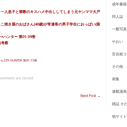
成年書籍
)] 一人息子と禁断のキスハメ中出ししてしまう元ヤンママ大戸
同人誌
 たこ焼き屋のおばさん(40歳)が常連客の男子学生におっぱい(垂
一般写真
ー×ハンター 第01-39巻
やおい
編超考察
百合姫コ
CITY HUNTER 第01-15巻
その他
omments are closed.
画集
連載漫画
Next Post
→
雑誌 そ
他サイト古