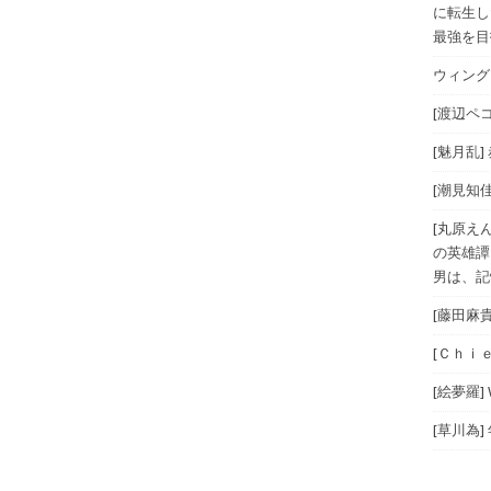
に転生し
最強を目指
ウィングス
[渡辺ペコ
[魅月乱]
[潮見知佳
[丸原え
の英雄譚
男は、記
[藤田麻
[Ｃｈｉｅ
[絵夢羅]
[草川為]