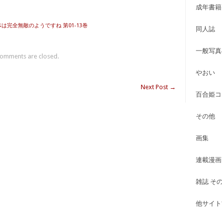
成年書籍
は完全無敵のようですね 第01-13巻
同人誌
一般写真
omments are closed.
やおい
Next Post
→
百合姫コ
その他
画集
連載漫画
雑誌 そ
他サイト古