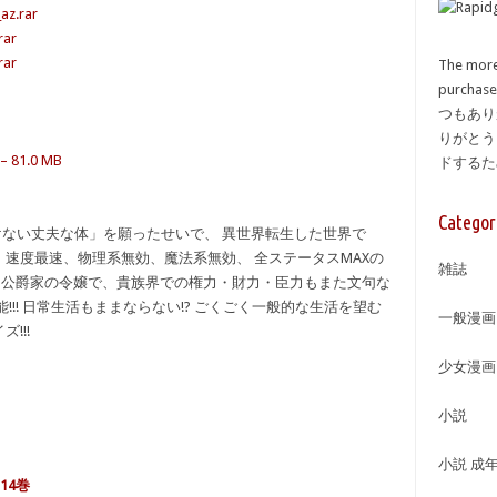
az.rar
rar
rar
The more
purcha
つもあり
りがとう
– 81.0 MB
ドする
Categor
ない丈夫な体」を願ったせいで、 異世界転生した世界で
、速度最速、物理系無効、魔法系無効、 全ステータスMAXの
雑誌
には公爵家の令嬢で、貴族界での権力・財力・臣力もまた文句な
!!! 日常生活もままならない!? ごくごく一般的な生活を望む
一般漫画
!!!
少女漫画
小説
小説 成
14巻