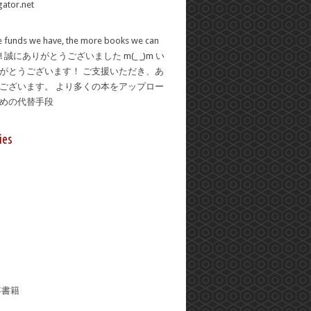
 funds we have, the more books we can
se! 誠にありがとうございました m(_ _)m い
がとうございます！ ご支援いただき、あ
ございます。 より多くの本をアップロー
ための代替手段
ies
年書籍