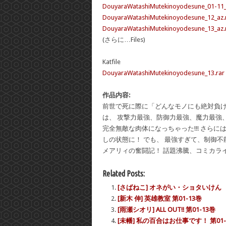
DouyaraWatashiMutekinoyodesune_01-11_
DouyaraWatashiMutekinoyodesune_12_az.
DouyaraWatashiMutekinoyodesune_13_az.
(さらに…Files)
Katfile
DouyaraWatashiMutekinoyodesune_13.rar 
作品内容:
前世で死に際に「どんなモノにも絶対負け
は、 攻撃力最強、防御力最強、魔力最強
完全無敵な肉体になっちゃった!!! さら
しの状態に！ でも、 最強すぎて、制御不能
メアリィの奮闘記！ 話題沸騰、コミカライズ
Related Posts:
[さばねこ] オネがい・ショタいけん
[新木 伸] 英雄教室 第01-13巻
[雨瀬シオリ] ALL OUT!! 第01-13巻
[未幡] 私の百合はお仕事です！ 第01-