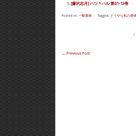
[藤沢志月] ハツ＊ハル 第01-13巻
Posted in:
一般漫画
⋅
Tagged:
どうやら私の身体
C
←
Previous Post