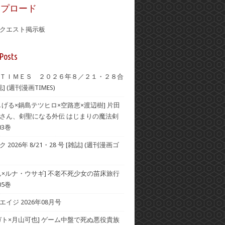
ップロード
クエスト掲示板
Posts
ＴＩＭＥＳ ２０２６年８／２１・２８合
] (週刊漫画TIMES)
しげる×鍋島テツヒロ×空路恵×渡辺樹] 片田
さん、剣聖になる外伝 はじまりの魔法剣
03巻
2026年 8/21・28 号 [雑誌] (週刊漫画ゴ
ん×ルナ・ウサギ] 不老不死少女の苗床旅行
05巻
イジ 2026年08月号
ガト×月山可也] ゲーム中盤で死ぬ悪役貴族