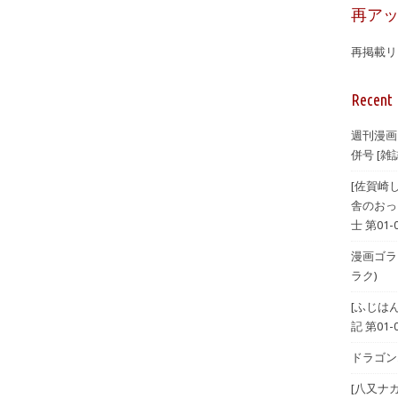
再ア
再掲載リ
Recent 
週刊漫画
併号 [雑誌
[佐賀崎
舎のおっ
士 第01-
漫画ゴラク 
ラク)
[ふじは
記 第01-
ドラゴンエ
[八又ナ