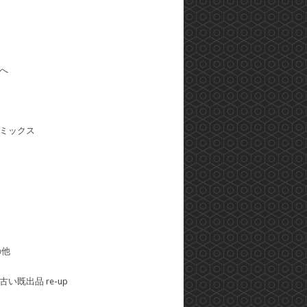
へ
ミックス
の他
い既出品 re-up