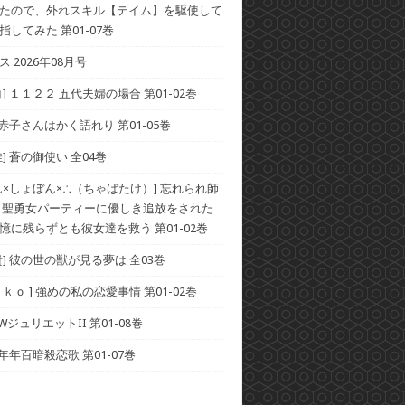
たので、外れスキル【テイム】を駆使して
してみた 第01-07巻
 2026年08月号
] １１２２ 五代夫婦の場合 第01-02巻
 赤子さんはかく語れり 第01-05巻
] 蒼の御使い 全04巻
ん×しょぼん×∴（ちゃばたけ）] 忘れられ師
 聖勇女パーティーに優しき追放をされた
憶に残らずとも彼女達を救う 第01-02巻
貴] 彼の世の獣が見る夢は 全03巻
ｋｏ ] 強めの私の恋愛事情 第01-02巻
 WジュリエットII 第01-08巻
 年年百暗殺恋歌 第01-07巻