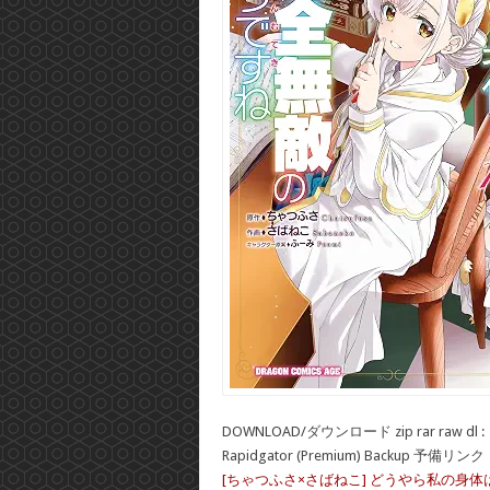
DOWNLOAD/ダウンロード zip rar raw dl :
Rapidgator (Premium) Backup 予備リンク
[ちゃつふさ×さばねこ] どうやら私の身体は