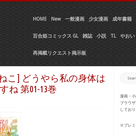
HOME
New
一般漫画
少女漫画
成年書籍
百合姫コミックス GL
雑誌
小説
TL
やおい 
再掲載リクエスト掲示板
ねこ] どうやら私の身体は
 第01-13巻
漫画・小
ブラウザ
しており
※プレミ