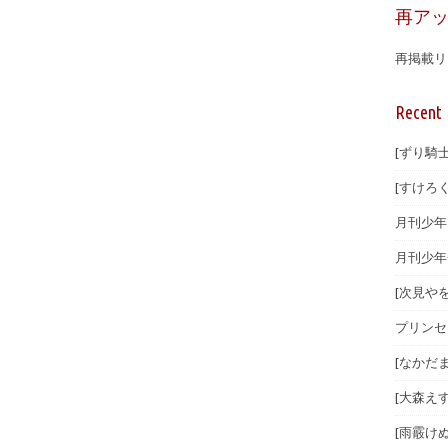
再ア
再掲載リ
Recent 
[ずり騎士
[すけろく
月刊少年マ
月刊少年
[次見やを
プリンセ
[なかだま
[大森えす
[雨霰けぬ