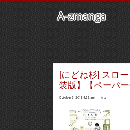
[にどね杉] ス
装版】【ペーパー
October 3, 2018 4:33 am
⋅
A-z