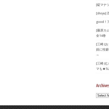
[碇マナツ
[shoyu
good！
[藤原カ
全14巻
[三崎 
姪に性癖
～
[三崎 
マも★5
Archive
Archives