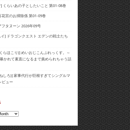
] くらいあの子としたいこと 第01-08巻
] 百花宮のお掃除係 第01-09巻
アフタヌーン 2026年09号
ムイ] ドラゴンクエスト エデンの戦士たち
(おくらほこり)] めいおじこんぷれっくす。～
暴かれて素直になるまで責められちゃう話
(むねしろ)] 家事代行が巨根すぎてシングルマ
レビュー
s