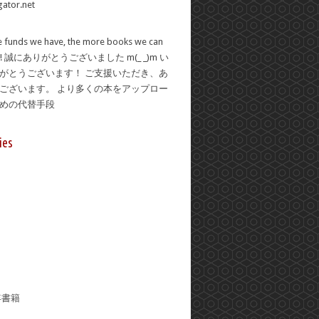
 funds we have, the more books we can
se! 誠にありがとうございました m(_ _)m い
がとうございます！ ご支援いただき、あ
ございます。 より多くの本をアップロー
ための代替手段
ies
年書籍