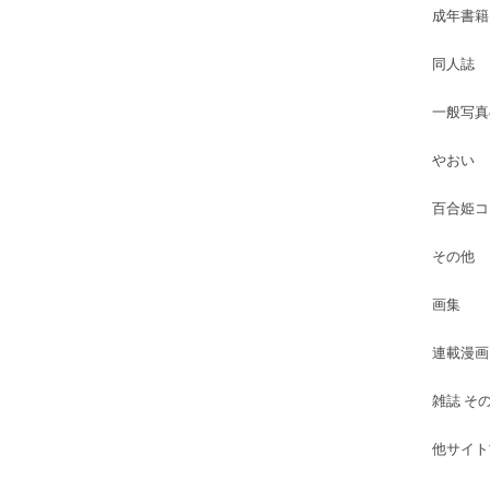
成年書籍
同人誌
一般写真
やおい
百合姫コ
その他
画集
連載漫画
雑誌 そ
他サイト古