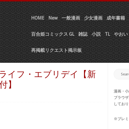
HOME
New
一般漫画
少女漫画
成年書籍
百合姫コミックス GL
雑誌
小説
TL
やおい 
再掲載リクエスト掲示板
ローライフ・エブリデイ【新
付】
漫画・小
ブラウザ
しており
※プレミ