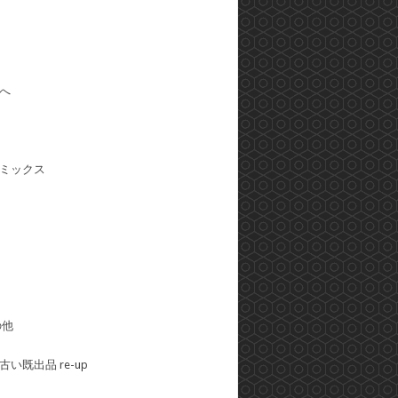
へ
ミックス
の他
い既出品 re-up