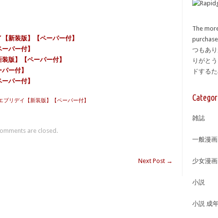
The more
デイ【新装版】【ペーパー付】
purcha
ペーパー付】
つもあり
【新装版】【ペーパー付】
りがとう
ーパー付】
ドする
ペーパー付】
Categor
エブリデイ【新装版】【ペーパー付】
雑誌
omments are closed.
一般漫画
Next Post
→
少女漫画
小説
小説 成