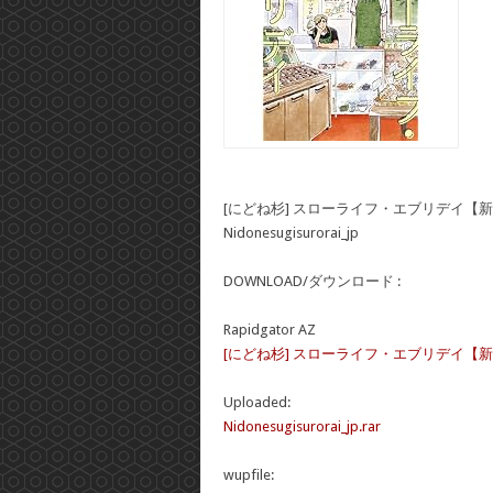
[にどね杉] スローライフ・エブリデイ【
Nidonesugisurorai_jp
DOWNLOAD/ダウンロード :
Rapidgator AZ
[にどね杉] スローライフ・エブリデイ【
Uploaded:
Nidonesugisurorai_jp.rar
wupfile: