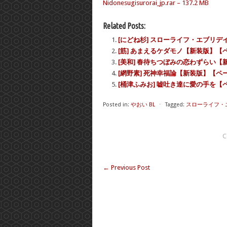
Nidonesugisurorai_jp.rar – 137.2 MB
Related Posts:
[にどね杉] スローライフ・エブリ
[筋] あまえるケダモノ【新装版】【
[美和] 春待ちつぼみの恋わずらい
[網野素] 死神幸福論【新装版】【ペ
[桶津ふみお] 嘘吐き達に愛の手を【
Posted in:
やおい BL
⋅
Tagged:
スローライフ・
C
←
Previous Post