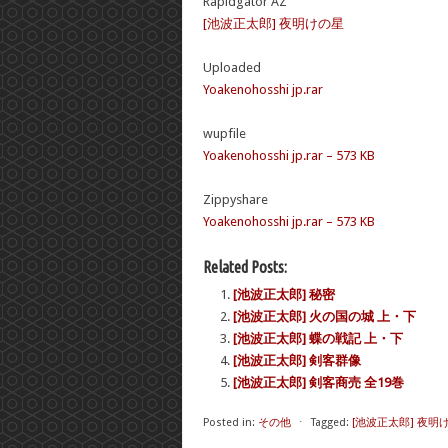
Rapidgator AZ
[池波正太郎] 夜明けの星
Uploaded
Yoakenohosshi jp.rar
wupfile
Yoakenohosshi jp.rar – 573 KB
Zippyshare
Yoakenohosshi jp.rar – 573 KB
Related Posts:
[池波正太郎] 秘密
[池波正太郎] 火の国の城 上・下
[池波正太郎] 蝶の戦記 上・下
[池波正太郎] 剣客群像
[池波正太郎] 剣客商売 全19巻
Posted in:
その他
⋅
Tagged:
[池波正太郎] 夜明