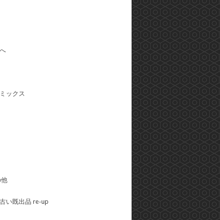
へ
ミックス
の他
い既出品 re-up