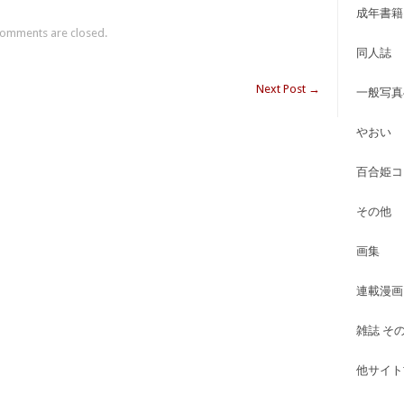
成年書籍
omments are closed.
同人誌
Next Post
→
一般写真
やおい
百合姫コ
その他
画集
連載漫画
雑誌 そ
他サイト古