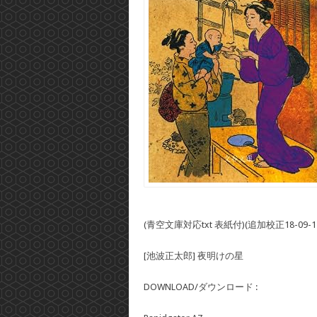
(青空文庫対応txt 表紙付)(追加校正18-09-1
[池波正太郎] 夜明けの星
DOWNLOAD/ダウンロード :