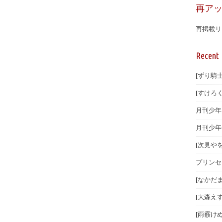
再ア
再掲載リ
Recent 
[ずり騎士
[すけろく
月刊少年マ
月刊少年
[次見やを
プリンセ
[なかだま
[大森えす
[雨霰けぬ