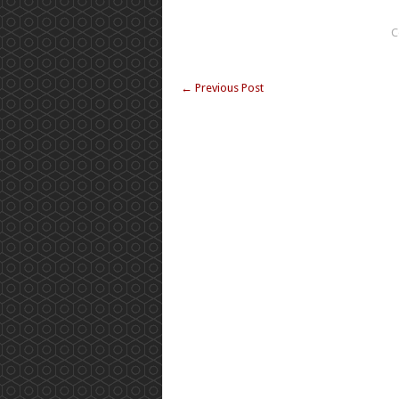
C
←
Previous Post