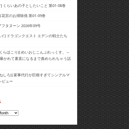
] くらいあの子としたいこと 第01-08巻
] 百花宮のお掃除係 第01-09巻
アフタヌーン 2026年09号
ムイ] ドラゴンクエスト エデンの戦士たち
(おくらほこり)] めいおじこんぷれっくす。～
暴かれて素直になるまで責められちゃう話
(むねしろ)] 家事代行が巨根すぎてシングルマ
レビュー
s