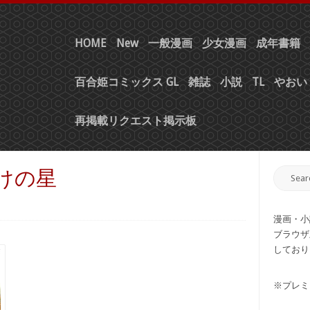
HOME
New
一般漫画
少女漫画
成年書籍
百合姫コミックス GL
雑誌
小説
TL
やおい 
再掲載リクエスト掲示板
明けの星
漫画・小
ブラウザ
しており
※プレミ