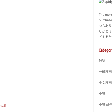
The more
purcha
つもあり
りがとう
ドする
Categor
雑誌
一般漫画
少女漫画
小説
小説 成
けの星