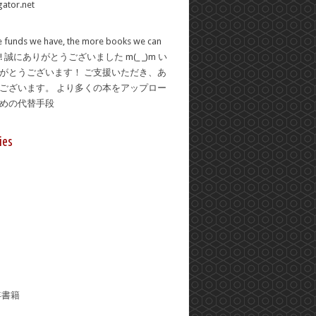
 funds we have, the more books we can
se! 誠にありがとうございました m(_ _)m い
がとうございます！ ご支援いただき、あ
ございます。 より多くの本をアップロー
ための代替手段
ies
年書籍