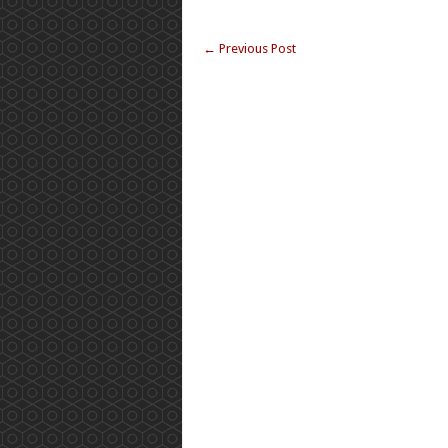
←
Previous Post