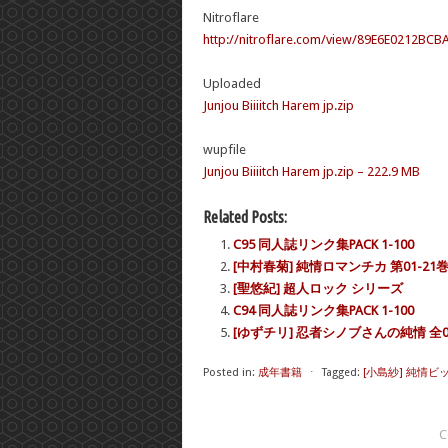
Nitroflare
http://nitroflare.com/view/89E6E0212BCBAF
Uploaded
Junjou Biiiitch Harem jp.zip
wupfile
Junjou Biiiitch Harem jp.zip – 222.9 MB
Related Posts:
C95 同人誌リンク集PACK 1-100
[中村春菊] 純情ロマンチカ 第01-21
[聖悠紀] 超人ロック シリーズ
C94 同人誌リンク集PACK 1-100
[ゆずチリ] 忍者シノブさんの純情 全0
Posted in:
成年書籍
⋅
Tagged:
[小島紗] 純情
C