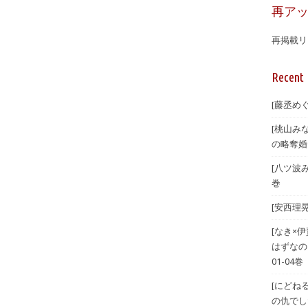
再ア
再掲載リ
Recent 
[藤丞め
[桃山み
の略奪婚
[八ツ波
巻
[安西理
[なき×
はずなの
01-04巻
[にどね
の仇でした