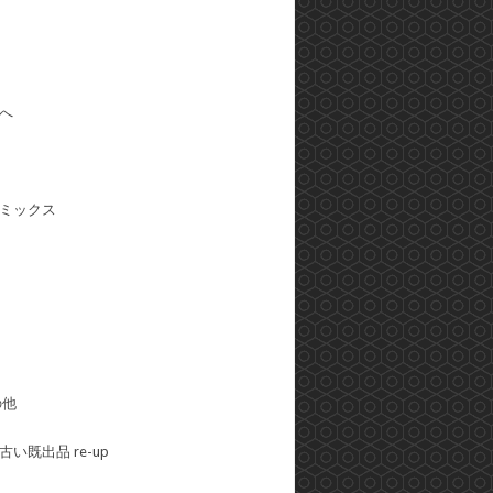
へ
ミックス
の他
い既出品 re-up