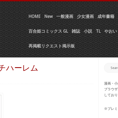
HOME
New
一般漫画
少女漫画
成年書籍
百合姫コミックス GL
雑誌
小説
TL
やおい 
再掲載リクエスト掲示板
ッチハーレム
漫画・小
ブラウザ
しており
※プレミ