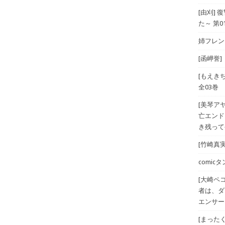
[由刈]
た～ 第0
姉フレンド
[函岬誉]
[もえき
全03巻
[美琴ア
亡エンド
き残ってや
[竹崎真実
comicタン
[大崎ペ
者は、ダ
エンサー
[まったく