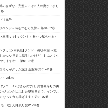
 復讐のきずな～完璧夫には５人の妻がいまし
1巻
 118号
 リベンジ～時をつむぐ復讐～ 第01-02巻
ち×三浦マキ] マウントするやつ黙らせます
ヤ×タカば×四葉凪] クソゲー悪役令嬢 ～滅
しかない世界に転生したけど、しぶとく生
りますわ!～ 第01-02巻
] まんがグリム童話 金瓶梅 第01-41巻
ト Vol.80
コ丸×Ｙ．Ａ×ぷきゅのすけ] 異世界帰りの勇
ンジョンが出現した現実世界で、インフル
になって金を稼ぎます！第01-07巻
モー助] 犬田さん 第01-03巻