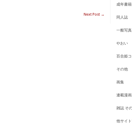
成年書籍
Next Post
→
同人誌
一般写真
やおい
百合姫コ
その他
画集
連載漫画
雑誌 そ
他サイト古