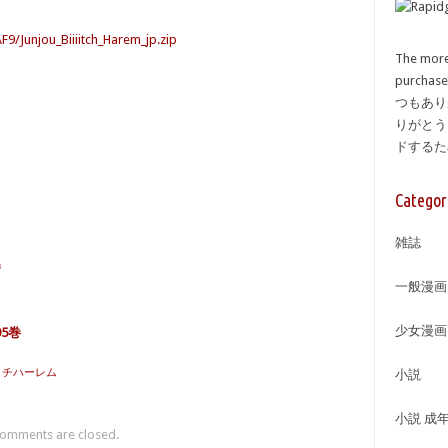
9/Junjou_Biiiitch_Harem_jp.zip
The more
purcha
つもあり
りがとう
ドする
Categor
雑誌
巻
一般漫画
少女漫画
5巻
ビッチハーレム
小説
小説 成
omments are closed.