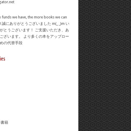
 funds we have, the more books we can
se! 誠にありがとうございました m(_ _)m い
がとうございます！ ご支援いただき、あ
ございます。 より多くの本をアップロー
ための代替手段
ies
年書籍