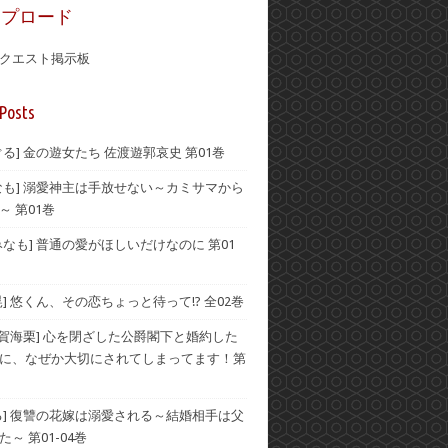
ップロード
クエスト掲示板
Posts
ぐる] 金の遊女たち 佐渡遊郭哀史 第01巻
なも] 溺愛神主は手放せない～カミサマから
～ 第01巻
みなも] 普通の愛がほしいだけなのに 第01
晃] 悠くん、その恋ちょっと待って!? 全02巻
伊賀海栗] 心を閉ざした公爵閣下と婚約した
に、なぜか大切にされてしまってます！第
る] 復讐の花嫁は溺愛される～結婚相手は父
～ 第01-04巻