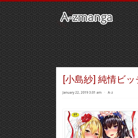
[小島紗] 純情ビ
January 22, 2019 3:01 am
⋅
A-z