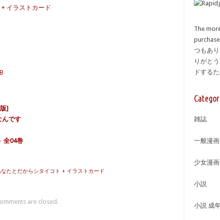
 + イラストカード
The more
purcha
つもあり
りがとう
ドする
MB
Categor
版]
なんです
雑誌
 全04巻
一般漫画
少女漫画
 あなたとだからシタイコト + イラストカード
小説
omments are closed.
小説 成