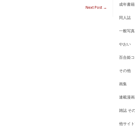
成年書籍
Next Post
→
同人誌
一般写真
やおい
百合姫コ
その他
画集
連載漫画
雑誌 そ
他サイト古