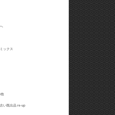
へ
ミックス
の他
い既出品 re-up