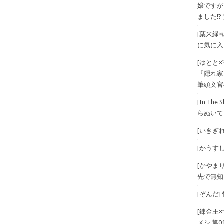
嬢ですが
ました!? 
[葉来緑
に気に入
[ゆとと
『隠れ家
筆頭文官
[In T
らぬいて
[いきぎれ
[かうすしあ
[かやま
先で無知
[ぞんだ
[錬金王
メシ 第01