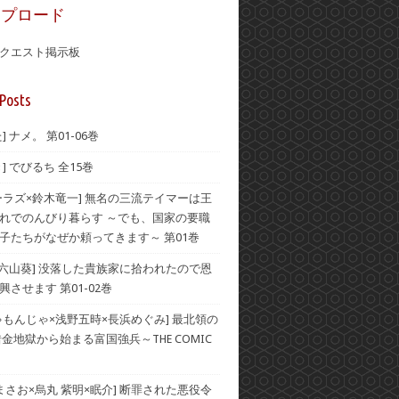
ップロード
クエスト掲示板
Posts
] ナメ。 第01-06巻
] でびるち 全15巻
ーラズ×鈴木竜一] 無名の三流テイマーは王
れでのんびり暮らす ～でも、国家の要職
子たちがなぜか頼ってきます～ 第01巻
×六山葵] 没落した貴族家に拾われたので恩
させます 第01-02巻
ゃもんじゃ×浅野五時×長浜めぐみ] 最北領の
借金地獄から始まる富国強兵～THE COMIC
 まさお×烏丸 紫明×眠介] 断罪された悪役令