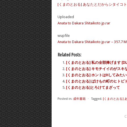
[くまのとおる] あなたとだからシタイコト
Uploaded
Anata to Dakara Shitaikoto jp.rar
wupfile
Anata to Dakara Shitaikoto jp.rar – 357.7 
Related Posts:
[くまのとおる] 私の全部捧げます [DL
[くまのとおる] キモチイイのがスキ
[くまのとおる] ホントはHしてみたい
[くまのとおる] ばけもの町のヒトビト
[くまのとおる]とろけてまざって
Posted in:
成年書籍
⋅
Tagged:
[くまのとおる]
C