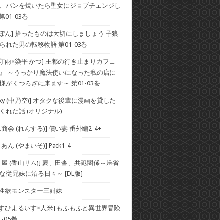
、パンを焼いたら聖女にジョブチェンジし
第01-03巻
×ぽん] 拾ったものは大切にしましょう 子狼
られた男の転移物語 第01-03巻
×守雨×染平 かつ] 王都の行き止まりカフェ
』 ～うっかり魔法使いになった私の店に
様がくつろぎに来ます～ 第01-03巻
he Sky (中乃空)] オタクな後輩に漫画を貸した
くれた話 (オリジナル)
商会 (れんする)] 償い妻 番外編2-4+
ん (やまいそ)] Pack1-4
り屋 (香山リム)] 夏、田舎、共犯関係～帰省
な従兄妹に沼る日々～ [DL版]
] 性欲モンスター三姉妹
×すひよるいす×人米] もふもふと異世界冒険
-05巻