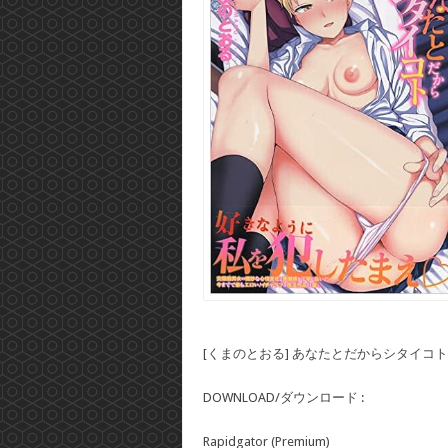
[くまのとおる] あなたとだからシタイコト
DOWNLOAD/ダウンロード :
Rapidgator (Premium)