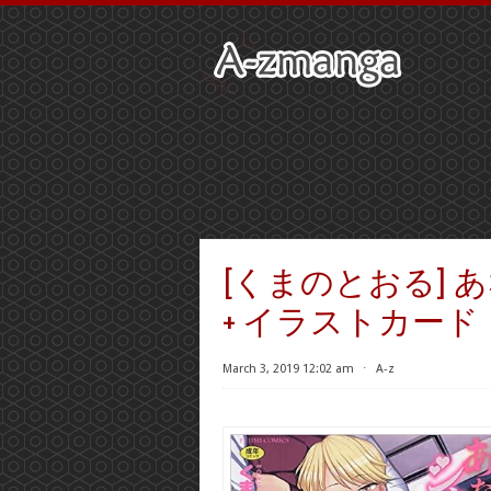
[くまのとおる]
+ イラストカード
March 3, 2019 12:02 am
⋅
A-z