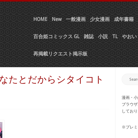
HOME
New
一般漫画
少女漫画
成年書籍
百合姫コミックス GL
雑誌
小説
TL
やおい 
再掲載リクエスト掲示板
 あなたとだからシタイコト
漫画・小
ブラウザ
しており
※プレミ