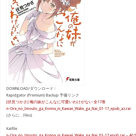
DOWNLOAD/ダウンロード :
Rapidgator (Premium) Backup 予備リンク
[伏見つかさ] 俺の妹がこんなに可愛いわけがない 全17巻
n-Ore_no_Imouto_ga_Konna_ni_Kawaii_Wake_ga_Nai_01-17_epub_az.rar
(さらに…Files)
Katfile
n-Ore_no_Imouto_ga_Konna_ni_Kawaii_Wake_ga_Nai_01-17 epub.rar – 40.