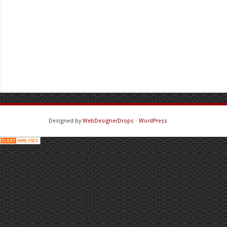
Designed by
WebDesignerDrops
⋅
WordPress