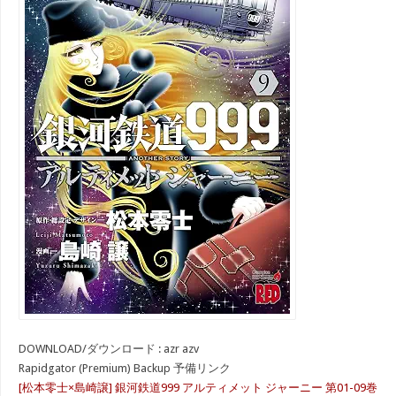
DOWNLOAD/ダウンロード : azr azv
Rapidgator (Premium) Backup 予備リンク
[松本零士×島崎譲] 銀河鉄道999 アルティメット ジャーニー 第01-09巻