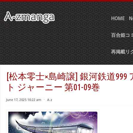
HOME
N
百合姫コミ
再掲載リ
[松本零士×島崎譲] 銀河鉄道99
ト ジャーニー 第01-09巻
June 17, 2025 10:22 am
⋅
A-z