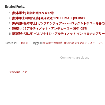
Related Posts:
[松本零士] 銀河鉄道999 全12巻
[松本零士×和智正喜] 銀河鉄道999 ULTIMATE JOURNEY
[島崎譲×松本零士] ガンフロンティア～ハーロック＆トチロー青春の
[海空りく] アルティメット・アンチヒーロー 第01-02巻
[藍屋球×ATLUS] ペルソナ4 ジ・アルティメット イン マヨナカアリー
Posted in:
一般漫画
⋅
Tagged:
[松本零士×島崎譲] 銀河鉄道999 アルティメット ジャーニ
Comments are closed.
←
Previous Post