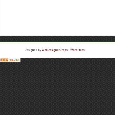
Designed by
WebDesignerDrops
⋅
WordPress