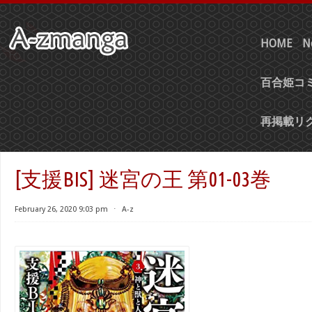
HOME
N
百合姫コミ
再掲載リ
[支援BIS] 迷宮の王 第01-03巻
February 26, 2020 9:03 pm
⋅
A-z