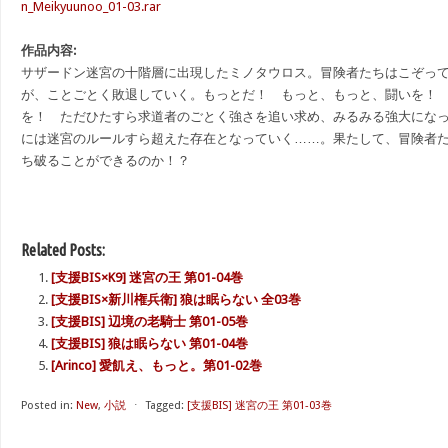
n_Meikyuunoo_01-03.rar
作品内容:
サザードン迷宮の十階層に出現したミノタウロス。冒険者たちはこぞっ
が、ことごとく敗退していく。もっとだ！ もっと、もっと、闘いを！
を！ ただひたすら求道者のごとく強さを追い求め、みるみる強大にな
には迷宮のルールすら超えた存在となっていく……。果たして、冒険者
ち破ることができるのか！？
Related Posts:
[支援BIS×K9] 迷宮の王 第01-04巻
[支援BIS×新川権兵衛] 狼は眠らない 全03巻
[支援BIS] 辺境の老騎士 第01-05巻
[支援BIS] 狼は眠らない 第01-04巻
[Arinco] 愛飢え、もっと。第01-02巻
Posted in:
New
,
小説
⋅
Tagged:
[支援BIS] 迷宮の王 第01-03巻