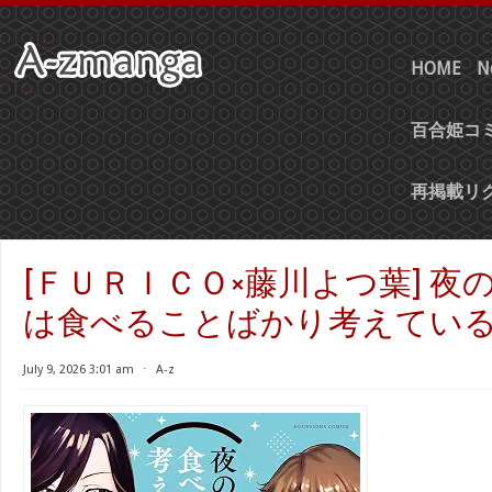
HOME
N
百合姫コミ
再掲載リ
[ＦＵＲＩＣＯ×藤川よつ葉] 夜
は食べることばかり考えている 
July 9, 2026 3:01 am
⋅
A-z