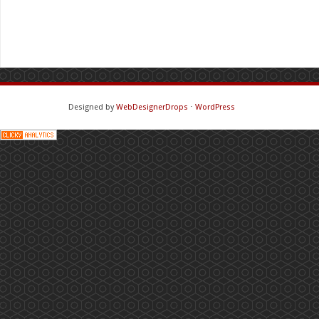
Designed by
WebDesignerDrops
⋅
WordPress