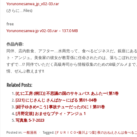
Yorunonesanwa_jp_v02-03.rar
(さらに…Files)
free
Yorunonesanwa jp v02-03.rar – 137.0 MB
作品内容:
同伴、店内飲食、アフター…水商売って、食べるビジネスだ。銀座にあ
ト・アンジュ。美食家の彼女が教育係に任命されたのは、落ちこぼれだ
すずで…!? 同伴でいただく高級寿司から情報収集のためのB級グルメま
情、ぜんぶ教えます!!
Related Posts:
[むに工房 (桐江)] 不思議の国のサキュバス あふたー! 第1巻
[221] にじさんじ さんばか～にばる 第01-04巻
[紺子ゆきめ×こう] 事故チューだったのに！第01巻
[月野定規] おませなプティ・アンジュ 1
写真集 5-7-2023
Posted in:
一般漫画
⋅
Tagged:
[ＦＵＲＩＣＯ×藤川よつ葉] 夜のおねえさんは食べるこ