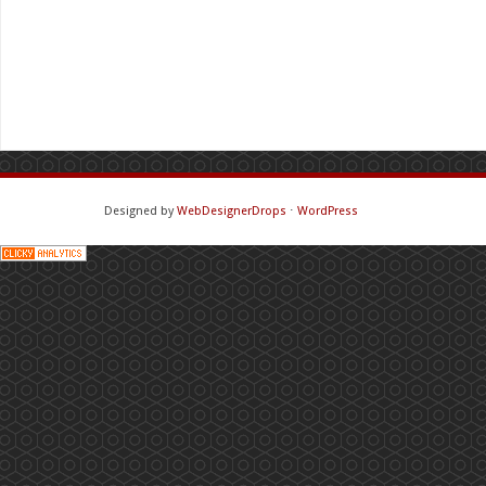
Designed by
WebDesignerDrops
⋅
WordPress