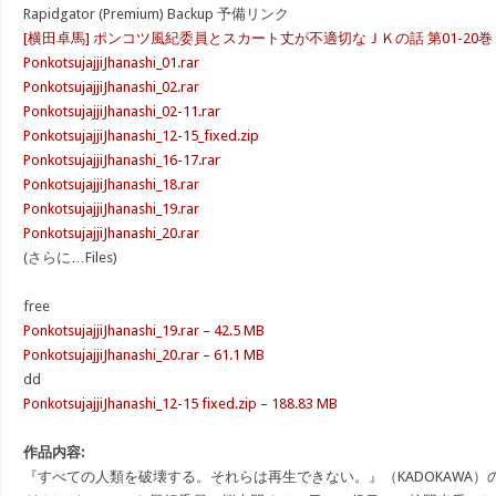
Rapidgator (Premium) Backup 予備リンク
[横田卓馬] ポンコツ風紀委員とスカート丈が不適切なＪＫの話 第01-20巻
PonkotsujajjiJhanashi_01.rar
PonkotsujajjiJhanashi_02.rar
PonkotsujajjiJhanashi_02-11.rar
PonkotsujajjiJhanashi_12-15_fixed.zip
PonkotsujajjiJhanashi_16-17.rar
PonkotsujajjiJhanashi_18.rar
PonkotsujajjiJhanashi_19.rar
PonkotsujajjiJhanashi_20.rar
(さらに…Files)
free
PonkotsujajjiJhanashi_19.rar – 42.5 MB
PonkotsujajjiJhanashi_20.rar – 61.1 MB
dd
PonkotsujajjiJhanashi_12-15 fixed.zip – 188.83 MB
作品内容:
『すべての人類を破壊する。それらは再生できない。』（KADOKAWA