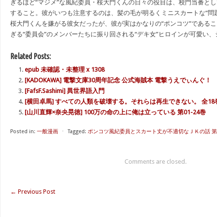
ぎるほど“マジメ”な風紀委員・桜大門くんの日々の役目は、校門当番と
すること。彼がいつも注意するのは、髪の毛が明るくミニスカートな“問
桜大門くんを嫌がる彼女だったが、彼が実はかなりの“ポンコツ”である
ぎる“委員会”のメンバーたちに振り回される“デキ女”ヒロインが可愛い
Related Posts:
epub 未確認・未整理 x 1308
[KADOKAWA] 電撃文庫30周年記念 公式海賊本 電撃うえでぃんぐ！
[FafsF.Sashimi] 異世界語入門
[横田卓馬] すべての人類を破壊する。それらは再生できない。 全18
[山川直輝×奈央晃徳] 100万の命の上に俺は立っている 第01-24巻
Posted in:
一般漫画
⋅
Tagged:
ポンコツ風紀委員とスカート丈が不適切なＪＫの話 第01
Comments are closed.
←
Previous Post