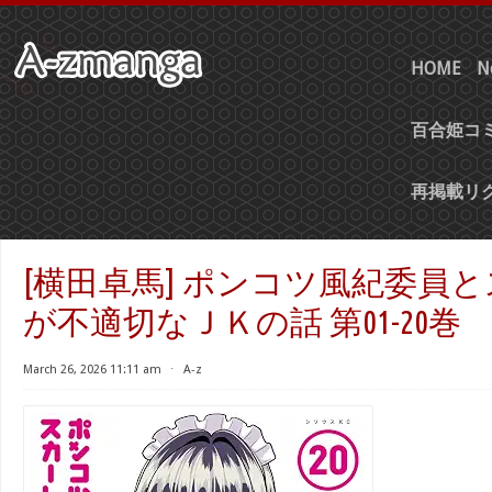
HOME
N
百合姫コミ
再掲載リ
[横田卓馬] ポンコツ風紀委員
が不適切なＪＫの話 第01-20巻
March 26, 2026 11:11 am
⋅
A-z