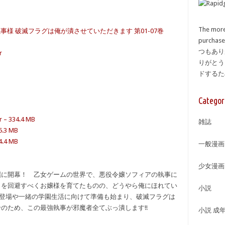
The more
執事様 破滅フラグは俺が潰させていただきます 第01-07巻
purcha
つもあり
r
りがとう
ドする
Categor
r – 334.4 MB
雑誌
95.3 MB
74.4 MB
一般漫画
少女漫画
麗に開幕！ 乙女ゲームの世界で、悪役令嬢ソフィアの執事に
トを回避すべくお嬢様を育てたものの、どうやら俺にほれてい
小説
の登場や一緒の学園生活に向けて準備も始まり、破滅フラグは
のため、この最強執事が邪魔者全てぶっ潰します!!
小説 成