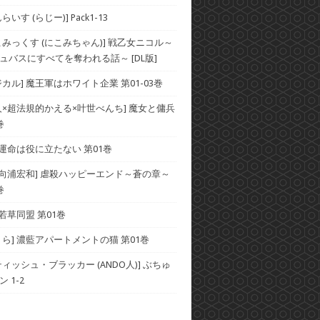
いす (らじー)] Pack1-13
こみっくす (にこみちゃん)] 戦乙女ニコル～
ュバスにすべてを奪われる話～ [DL版]
カル] 魔王軍はホワイト企業 第01-03巻
人×超法規的かえる×叶世べんち] 魔女と傭兵
巻
 運命は役に立たない 第01巻
×向浦宏和] 虐殺ハッピーエンド～蒼の章～
巻
 若草同盟 第01巻
くら] 濃藍アパートメントの猫 第01巻
ィッシュ・ブラッカー (ANDO人)] ぶちゅ
 1-2