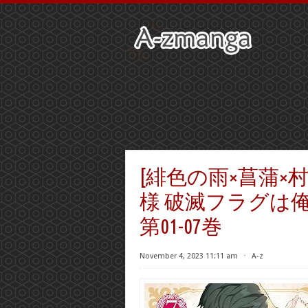
[緋色の雨×菖蒲×
様 破滅フラグは
第01-07巻
November 4, 2023 11:11 am
⋅
A-z