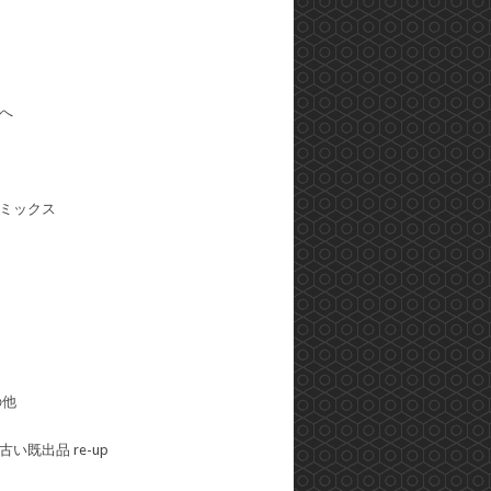
へ
ミックス
の他
い既出品 re-up