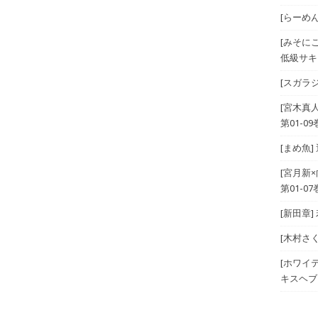
[らーめんら
[みそに
低級サキ
[スガラジ
[宮木真
第01-09
[まめ魚]
[宮月新
第01-07
[新田章]
[木村さ
[ホワイテ
キスヘブン