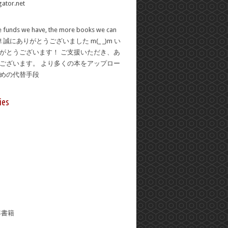
 funds we have, the more books we can
se! 誠にありがとうございました m(_ _)m い
がとうございます！ ご支援いただき、あ
ございます。 より多くの本をアップロー
ための代替手段
ies
年書籍