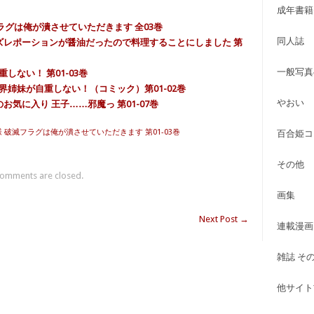
成年書籍
フラグは俺が潰させていただきます 全03巻
同人誌
ハズレポーションが醤油だったので料理することにしました 第
一般写真
しない！ 第01-03巻
世界姉妹が自重しない！（コミック）第01-02巻
やおい
のお気に入り 王子……邪魔っ 第01-07巻
 破滅フラグは俺が潰させていただきます 第01-03巻
百合姫コ
その他
omments are closed.
画集
Next Post
→
連載漫画
雑誌 そ
他サイト古