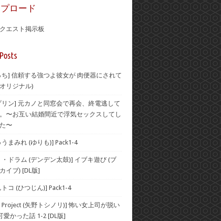
ップロード
クエスト掲示板
Posts
っち] 信頼する強つよ彼女が 肉便器にされて
 (オリジナル)
プリン] 元カノと同窓会で再会、終電逃して
。〜お互い結婚間近で浮気セックスしてし
た〜
まみれ (ゆりも)] Pack1-4
・ドラム (デンデン太鼓)] イブキ遊び (ブ
イブ) [DL版]
コ (ひつじん)] Pack1-4
Project (矢野トシノリ)] 怖い女上司が脱い
愛かった話 1-2 [DL版]