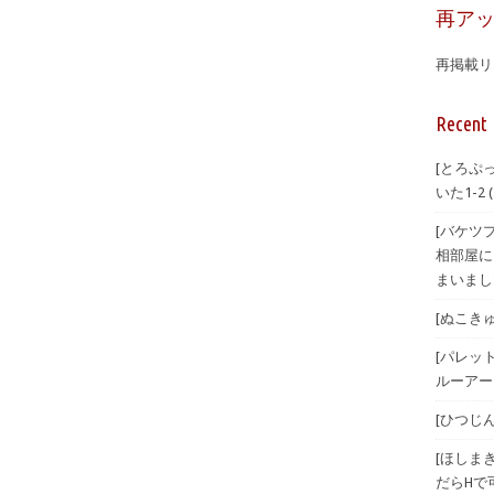
再ア
再掲載リ
Recent 
[とろぷ
いた1-2
[バケツ
相部屋に
まいまし
[ぬこきゅう
[パレット
ルーアーカ
[ひつじんト
[ほしまき
だらHで可