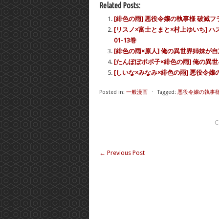
Related Posts:
[緋色の雨] 悪役令嬢の執事様 破滅
[リスノ×富士とまと×村上ゆいち] 
01-13巻
[緋色の雨×原人] 俺の異世界姉妹が自重
[たんぽぽポポ子×緋色の雨] 俺の異
[しいな×みなみ×緋色の雨] 悪役令嬢
Posted in:
一般漫画
⋅
Tagged:
悪役令嬢の執事様
C
←
Previous Post