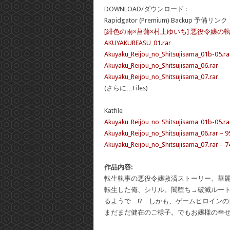
DOWNLOAD/ダウンロード :
Rapidgator (Premium) Backup 予備リンク
[緋色の雨×菖蒲×村上ゆいち] 悪役令嬢の
AKUYAKUREASU_01.rar
Akuyaku_Reijou_no_Shitsujisama_01b-05.ra
Akuyaku_Reijou_no_Shitsujisama_06.rar
Akuyaku_Reijou_no_Shitsujisama_07.rar
(さらに…Files)
Katfile
Akuyaku_Reijou_no_Shitsujisama_01b-05.ra
Akuyaku_Reijou_no_Shitsujisama_06.rar – 
Akuyaku_Reijou_no_Shitsujisama_07.rar – 
作品内容:
転生執事の悪役令嬢救済ストーリー、華
転生した俺、シリル。闇堕ち→破滅ルー
るようで…!? しかも、ゲームヒロイン
まだまだ健在のご様子。でもお嬢様の幸せ