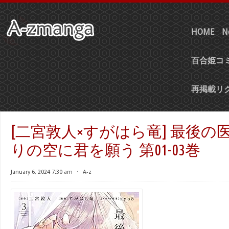
HOME
N
百合姫コミ
再掲載リ
[二宮敦人×すがはら竜] 最後の
りの空に君を願う 第01-03巻
January 6, 2024 7:30 am
⋅
A-z