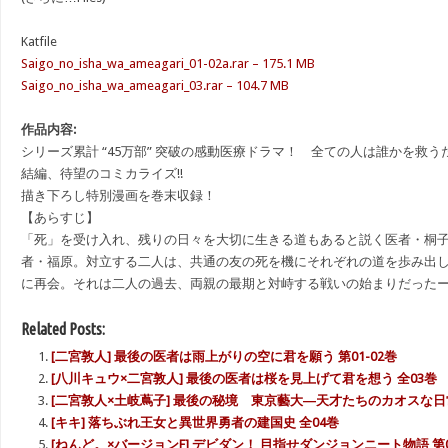
Katfile
Saigo_no_isha_wa_ameagari_01-02a.rar – 175.1 MB
Saigo_no_isha_wa_ameagari_03.rar – 104.7 MB
作品内容:
シリーズ累計 “45万部” 突破の感動医療ドラマ！ 全ての人は誰かを救
結編、待望のコミカライズ!!
描き下ろし特別漫画を巻末収録！
【あらすじ】
「死」を受け入れ、残りの日々を大切に生きる道もあると説く医者・桐
者・福原。対立する二人は、共通の友の死を機にそれぞれの道を歩み出
に再会。それは二人の過去、両親の最期と対峙する戦いの始まりだった
Related Posts:
[二宮敦人] 最後の医者は雨上がりの空に君を願う 第01-02巻
[八川キュウ×二宮敦人] 最後の医者は桜を見上げて君を想う 全03巻
[二宮敦人×土岐蔦子] 最後の秘境 東京藝大―天才たちのカオスな日常― 
[キキ] 落ちぶれ王女と異世界勇者の建国史 全04巻
[ねんど。×バージョンF] デビダン！ 目指せダンジョンニート物語 第0