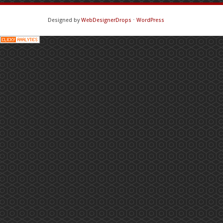
Designed by
WebDesignerDrops
⋅
WordPress