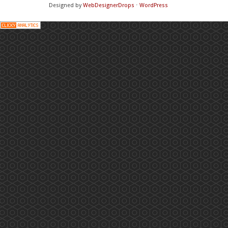
Designed by
WebDesignerDrops
⋅
WordPress