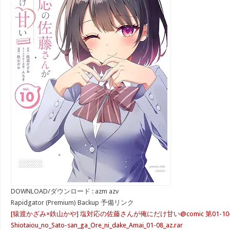
DOWNLOAD/ダウンロード : azm azv
Rapidgator (Premium) Backup 予備リンク
[猿渡かざみ×鉄山かや] 塩対応の佐藤さんが俺にだけ甘い@comic 第01-1
Shiotaiou_no_Sato-san_ga_Ore_ni_dake_Amai_01-08_az.rar