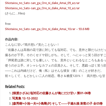
Shiotaiou_no_Sato-san_ga_Ore_ni_dake_Amai_09_az.rar
Shiotaiou_no_Sato-san_ga_Ore_ni_dake_Amai_10_az.rar
(さらに…Files)
free
Shiotaiou_no_Sato-san_ga_Ore_ni_dake_Amai_10.rar – 93.6 MB
作品内容:
こんなに甘い”両片想い”見たことない！
「佐藤さんは高嶺の花で誰に対しても塩対応。でも、意外と隙だらけだ
撮るのが下手。そのくせドヤ顔しがち。そして、へにゃっと笑う顔がす
「押尾君は誰に対しても優しい。でも、意外といじわるなところもあるっ
使うのが上手。オシャレなカフェの店員さん。そして、悪戯っぽく笑う
――これは内緒だけど、俺（私）はそんな彼女（彼）のことが好きだ。
初々しくて、もどかしい二人の初恋。尊さ＆糖度120％！ 両片想いな
Related Posts:
[猿渡かざみ] 塩対応の佐藤さんが俺にだけ甘い 第01-06巻
写真集 12-12-2022
[森秀樹×小池一夫×小島剛夕] そして――子連れ狼 刺客の子 全05巻