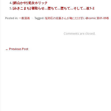
[鉄山かや] 処女ホリック
[みきこまち] 寝取らせ…堕ちて…堕ちて…そして…改1-2
Posted in:
一般漫画
⋅
Tagged:
塩対応の佐藤さんが俺にだけ甘い@comic 第01-09巻
Comments are closed.
←
Previous Post