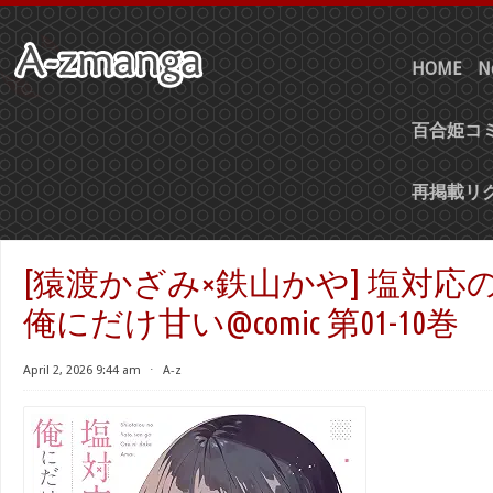
HOME
N
百合姫コミ
再掲載リ
[猿渡かざみ×鉄山かや] 塩対応
俺にだけ甘い@comic 第01-10巻
April 2, 2026 9:44 am
⋅
A-z