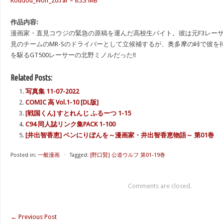
Koudou_Wolf_20.rar – 85.3 MB
作品内容:
漫画家・直見コウジの緊急の原稿を運んだ高校生バイト。彼は元F3レー
見のチームのMR-Sのドライバーとして立候補するが、奥多摩の峠で彼を
を駆るGT500レーサーの北野ミノルだった!!
Related Posts:
写真集 11-07-2022
COMIC 高 Vol.1-10 [DL版]
[戦国くん] すとれんじ ふるーつ 1-15
C94 同人誌リンク集PACK 1-100
[井出智香恵] ペンにりぼんを～漫画家・井出智香恵物語～ 第01巻
Posted in:
一般漫画
⋅
Tagged:
[野口賢] 公道ウルフ 第01-19巻
Comments are closed.
←
Previous Post