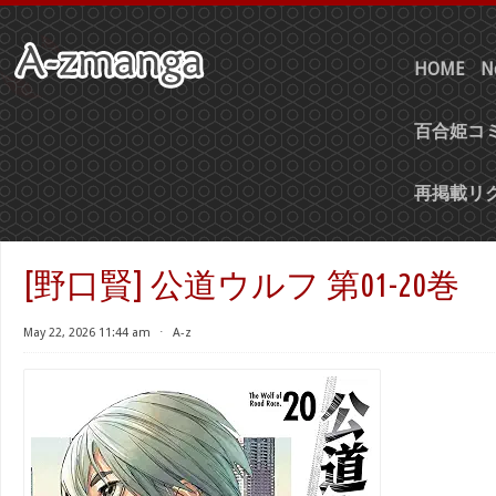
HOME
N
百合姫コミ
再掲載リ
[野口賢] 公道ウルフ 第01-20巻
May 22, 2026 11:44 am
⋅
A-z