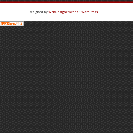
Designed by
WebDesignerDrops
⋅
WordPress