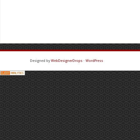
Designed by
WebDesignerDrops
⋅
WordPress