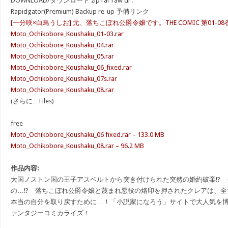
DOWNLOAD/ダウンロード zip rar raw dl :
Rapidgator(Premium) Backup re-up 予備リンク
[一分咲×白鳥うしお] 元、落ちこぼれ公爵令嬢です。THE COMIC 第01-08
Moto_Ochikobore_Koushaku_01-03.rar
Moto_Ochikobore_Koushaku_04.rar
Moto_Ochikobore_Koushaku_05.rar
Moto_Ochikobore_Koushaku_06_fixed.rar
Moto_Ochikobore_Koushaku_07s.rar
Moto_Ochikobore_Koushaku_08.rar
(さらに…Files)
free
Moto_Ochikobore_Koushaku_06 fixed.rar – 133.0 MB
Moto_Ochikobore_Koushaku_08.rar – 96.2 MB
作品内容:
大国ノストン国の王子アスベルトから突き付けられた突然の婚約破棄!?
の…!? 落ちこぼれ公爵令嬢と蔑まれ悪役の烙印を押されたクレアは、
本当の自分を取り戻すために…！「小説家になろう」サイトで大人気を
ァンタジーコミカライズ！