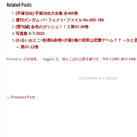
Related Posts:
[手塚治虫] 手塚治虫大全集 全400巻
週刊ガンダム パᅳフェクト• ファイル No.003-180
[雷句誠] 金色のガッシュ！！ 2 第01-06巻
写真集 5-7-2023
[わるいおとこ×彭傑&奈栩×夕薙] 俺の現実は恋愛ゲーム？？ ～か
～ 第01-22巻
Posted in:
少女漫画
⋅
Tagged:
元、落ちこぼれ公爵令嬢です。THE COMIC 第01-08巻
Comments are closed.
←
Previous Post