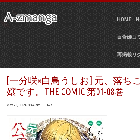
HOME
N
百合姫コミ
再掲載リ
[一分咲×白鳥うしお] 元、落ち
嬢です。THE COMIC 第01-08巻
May 20, 2026 8:44 am
⋅
A-z