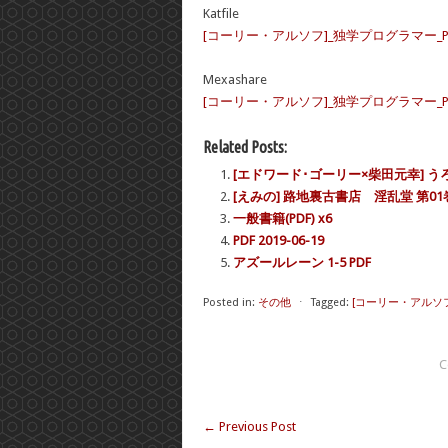
Katfile
[コーリー・アルソフ]_独学プログラマー_Pyth
Mexashare
[コーリー・アルソフ]_独学プログラマー_Pyth
Related Posts:
[エドワード･ゴーリー×柴田元幸] う
[えみの] 路地裏古書店 淫乱堂 第01
一般書籍(PDF) x6
PDF 2019-06-19
アズールレーン 1-5 PDF
Posted in:
その他
⋅
Tagged:
[コーリー・アルソフ
C
←
Previous Post