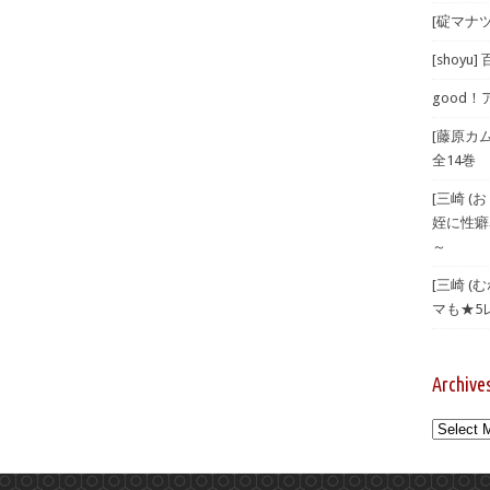
[碇マナツ
[shoyu
good！
[藤原カ
全14巻
[三崎 
姪に性癖
～
[三崎 
マも★5
Archive
Archives