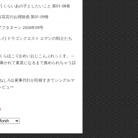
] くらいあの子としたいこと 第01-08巻
] 百花宮のお掃除係 第01-09巻
アフタヌーン 2026年09号
ムイ] ドラゴンクエスト エデンの戦士たち
(おくらほこり)] めいおじこんぷれっくす。～
暴かれて素直になるまで責められちゃう話
(むねしろ)] 家事代行が巨根すぎてシングルマ
レビュー
s