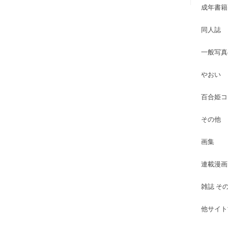
成年書籍
同人誌
一般写真
やおい
百合姫コ
その他
画集
連載漫画
雑誌 そ
他サイト古