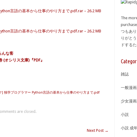
on言語の基本から仕事のやり方まで.pdf.rar – 26.2 MB
The more
purcha
on言語の基本から仕事のやり方まで.pdf.rar – 26.2 MB
つもあり
りがとう
ドする
ろんな客
巻 (オシリス文庫)『PDF』
Categor
雑誌
一般漫画
] 独学プログラマー Python言語の基本から仕事のやり方まで.pdf
少女漫画
omments are closed.
小説
小説 成
Next Post
→