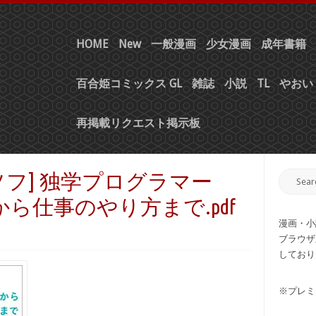
HOME
New
一般漫画
少女漫画
成年書籍
百合姫コミックス GL
雑誌
小説
TL
やおい 
再掲載リクエスト掲示板
ソフ] 独学プログラマー
本から仕事のやり方まで.pdf
漫画・小
ブラウザ
しており
※プレミ