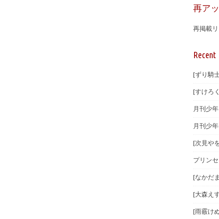
再ア
再掲載リ
Recent 
[ずり騎士
[すけろく
月刊少年マ
月刊少年
[次見やを
プリンセ
[なかだま
[大森えす
[雨霰けぬ