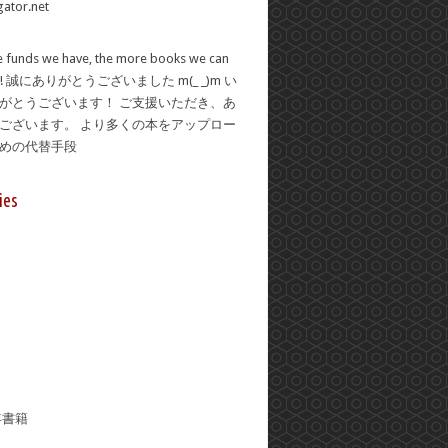
 funds we have, the more books we can
se! 誠にありがとうございました m(_ _)m い
がとうございます！ ご支援いただき、あ
ございます。 より多くの本をアップロー
ための代替手段
ies
年書籍