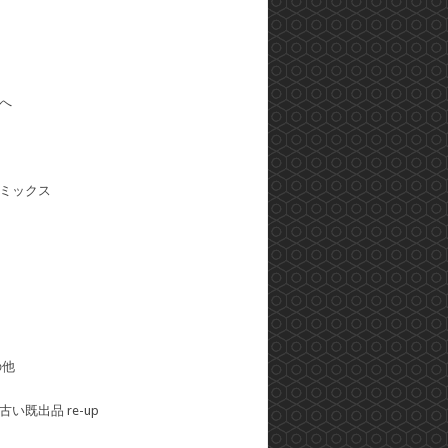
へ
ミックス
の他
い既出品 re-up