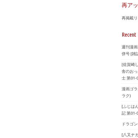
再ア
再掲載リ
Recent 
週刊漫画
併号 [雑誌
[佐賀崎
舎のおっ
士 第01-
漫画ゴラク 
ラク)
[ふじは
記 第01-
ドラゴンエ
[八又ナ