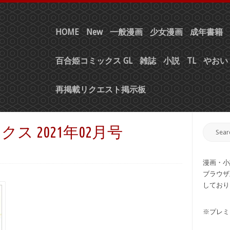
HOME
New
一般漫画
少女漫画
成年書籍
百合姫コミックス GL
雑誌
小説
TL
やおい 
再掲載リクエスト掲示板
 2021年02月号
漫画・小
ブラウザ
しており
※プレミ