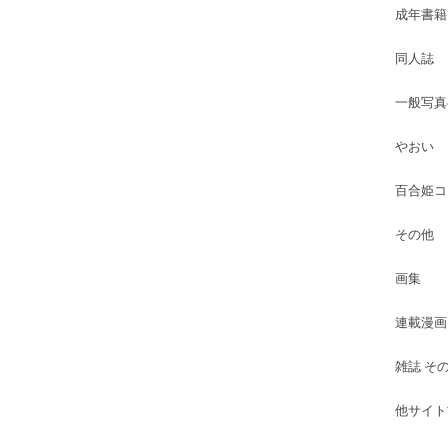
成年書籍
同人誌
一般写真
やおい
百合姫コ
その他
画集
連載漫画
雑誌 そ
他サイト古