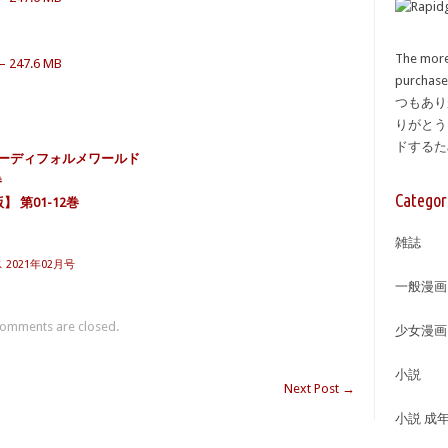
The more
247.6 MB
purcha
つもあり
りがとう
ドする
ーパーディフォルメワールド
巻
Categor
 第01-12巻
雑誌
2021年02月号
一般漫画
omments are closed.
少女漫画
小説
Next Post
→
小説 成