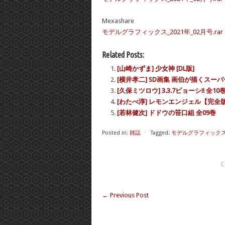
Mexashare
モデルグラフィックス_2021年_02月号.rar – 
Related Posts:
[山崎かずま] 少女神 [DL版]
[横井孝二] SD画集 画伯が描くス
[久保ミツロウ] 3.3.7ビョーシ!! 全10
[わたべ淳] レモンエンジェル【完全版】
[若林健次] ドドウの笹口組 全09巻
Posted in:
雑誌
⋅
Tagged:
モデルグラフィックス 
C
←
Previous Post