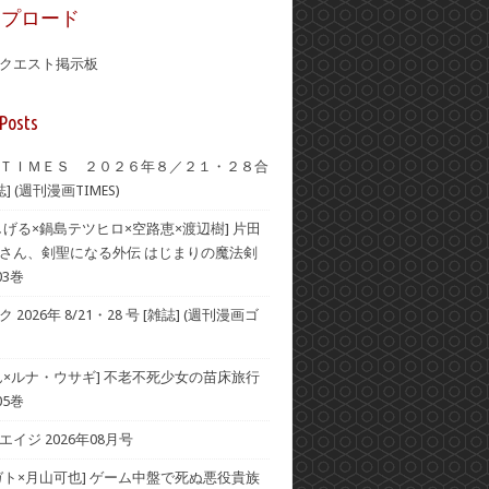
ップロード
クエスト掲示板
Posts
ＴＩＭＥＳ ２０２６年８／２１・２８合
] (週刊漫画TIMES)
しげる×鍋島テツヒロ×空路恵×渡辺樹] 片田
さん、剣聖になる外伝 はじまりの魔法剣
03巻
2026年 8/21・28 号 [雑誌] (週刊漫画ゴ
ん×ルナ・ウサギ] 不老不死少女の苗床旅行
05巻
イジ 2026年08月号
ガト×月山可也] ゲーム中盤で死ぬ悪役貴族