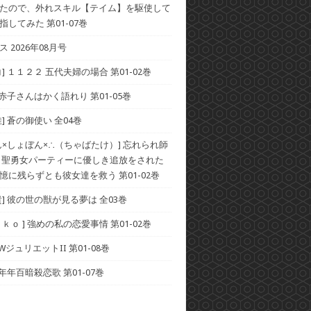
たので、外れスキル【テイム】を駆使して
してみた 第01-07巻
 2026年08月号
] １１２２ 五代夫婦の場合 第01-02巻
 赤子さんはかく語れり 第01-05巻
] 蒼の御使い 全04巻
ん×しょぼん×∴（ちゃばたけ）] 忘れられ師
 聖勇女パーティーに優しき追放をされた
憶に残らずとも彼女達を救う 第01-02巻
貴] 彼の世の獣が見る夢は 全03巻
ｋｏ ] 強めの私の恋愛事情 第01-02巻
 WジュリエットII 第01-08巻
 年年百暗殺恋歌 第01-07巻