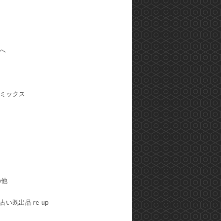
へ
ミックス
の他
い既出品 re-up