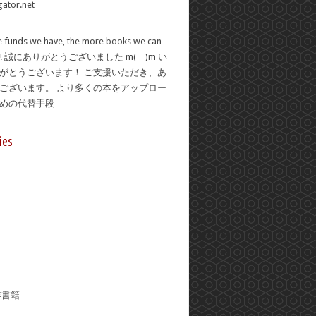
 funds we have, the more books we can
se! 誠にありがとうございました m(_ _)m い
がとうございます！ ご支援いただき、あ
ございます。 より多くの本をアップロー
ための代替手段
ies
年書籍