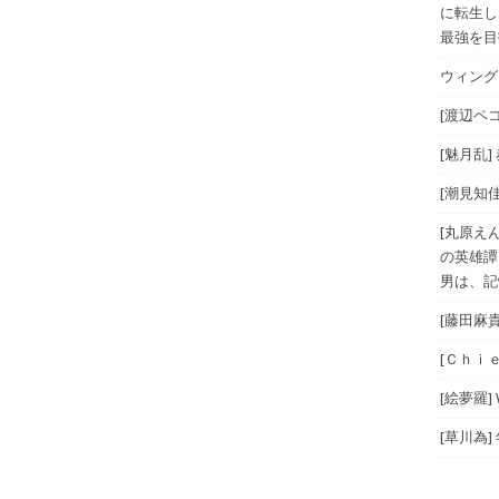
に転生し
最強を目指
ウィングス
[渡辺ペコ
[魅月乱]
[潮見知佳
[丸原え
の英雄譚
男は、記
[藤田麻
[Ｃｈｉｅ
[絵夢羅]
[草川為]