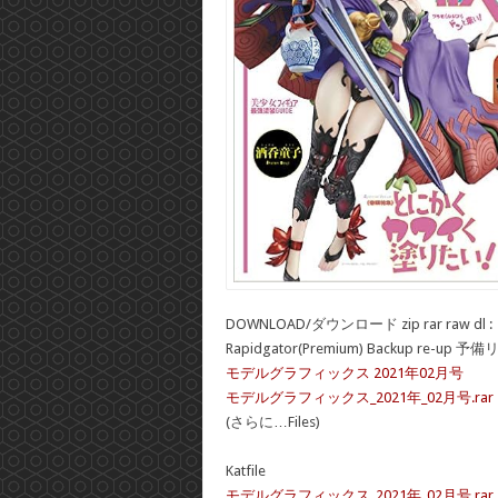
DOWNLOAD/ダウンロード zip rar raw dl :
Rapidgator(Premium) Backup re-up 予
モデルグラフィックス 2021年02月号
モデルグラフィックス_2021年_02月号.rar
(さらに…Files)
Katfile
モデルグラフィックス_2021年_02月号.rar – 