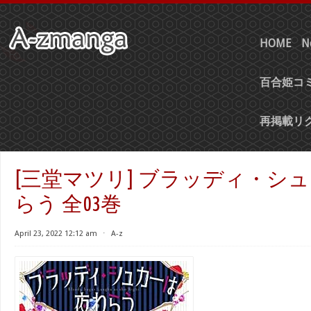
HOME
N
百合姫コミ
再掲載リ
[三堂マツリ] ブラッディ・シ
らう 全03巻
April 23, 2022 12:12 am
⋅
A-z