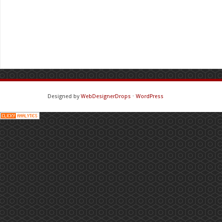
Designed by
WebDesignerDrops
⋅
WordPress