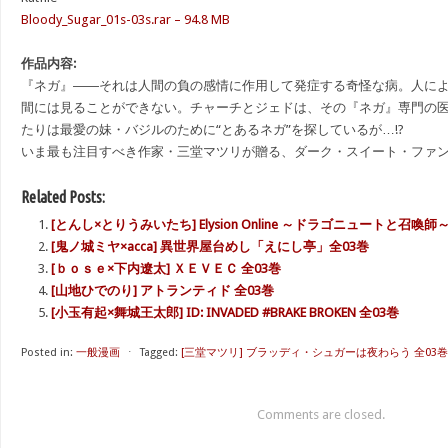
Bloody_Sugar_01s-03s.rar – 94.8 MB
作品内容:
『ネガ』――それは人間の負の感情に作用して発症する奇怪な病。人に
間には見ることができない。チャーチとジェドは、その『ネガ』専門の
たりは最愛の妹・バジルのために“とあるネガ”を探しているが…!?
いま最も注目すべき作家・三堂マツリが贈る、ダーク・スイート・ファ
Related Posts:
[とんし×とりうみいたち] Elysion Online ～ドラゴニュートと召喚師～
[鬼ノ城ミヤ×acca] 異世界屋台めし「えにし亭」全03巻
[ｂｏｓｅ×下内遼太] ＸＥＶＥＣ 全03巻
[山地ひでのり] アトランティド 全03巻
[小玉有起×舞城王太郎] ID: INVADED #BRAKE BROKEN 全03巻
Posted in:
一般漫画
⋅
Tagged:
[三堂マツリ] ブラッディ・シュガーは夜わらう 全03巻
Comments are closed.