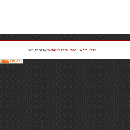
Designed by
WebDesignerDrops
⋅
WordPress