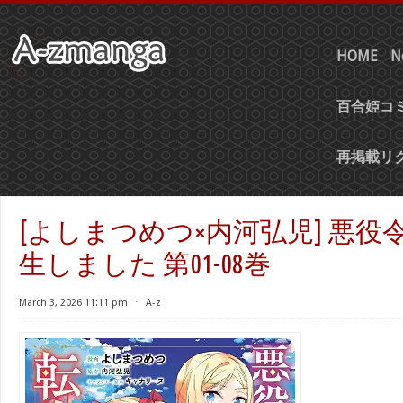
HOME
N
百合姫コミ
再掲載リ
[よしまつめつ×内河弘児] 悪役
生しました 第01-08巻
March 3, 2026 11:11 pm
⋅
A-z