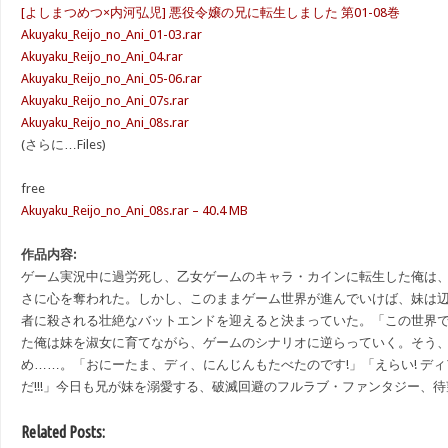
[よしまつめつ×内河弘児] 悪役令嬢の兄に転生しました 第01-08巻
Akuyaku_Reijo_no_Ani_01-03.rar
Akuyaku_Reijo_no_Ani_04.rar
Akuyaku_Reijo_no_Ani_05-06.rar
Akuyaku_Reijo_no_Ani_07s.rar
Akuyaku_Reijo_no_Ani_08s.rar
(さらに…Files)
free
Akuyaku_Reijo_no_Ani_08s.rar – 40.4 MB
作品内容:
ゲーム実況中に過労死し、乙女ゲームのキャラ・カインに転生した俺は
さに心を奪われた。しかし、このままゲーム世界が進んでいけば、妹は
者に殺される壮絶なバットエンドを迎えると決まっていた。「この世界で
た俺は妹を淑女に育てながら、ゲームのシナリオに逆らっていく。そう
め……。「おにーたま、ディ、にんじんもたべたのです!」「えらい! デ
だ!!!」今日も兄が妹を溺愛する、破滅回避のフルラブ・ファンタジー、
Related Posts: