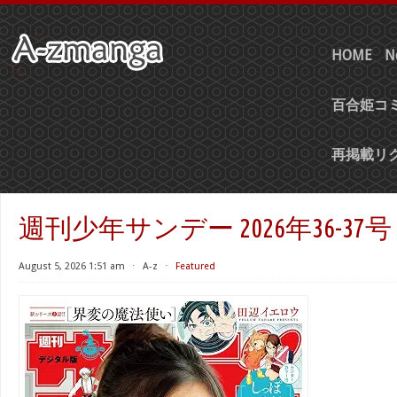
HOME
N
百合姫コミ
再掲載リ
週刊少年サンデー 2026年36-37号
August 5, 2026 1:51 am
⋅
A-z
⋅
Featured