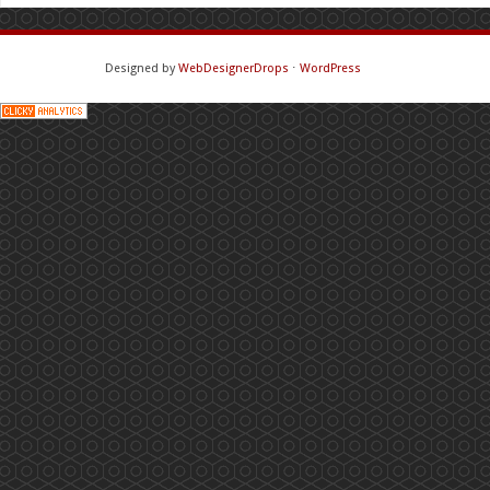
Designed by
WebDesignerDrops
⋅
WordPress