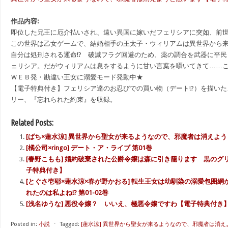
作品内容:
即位した兄王に厄介払いされ、遠い異国に嫁いだフェリシアに突如、前
この世界は乙女ゲームで、結婚相手の王太子・ウィリアムは異世界から
自分は処刑される運命!? 破滅フラグ回避のため、薬の調合を武器に平
ェリシア。だがウィリアムは息をするように甘い言葉を囁いてきて……こ
ＷＥＢ発・勘違い王女に溺愛モード発動中★
【電子特典付き】フェリシア達のお忍びでの買い物（デート!?）を描い
リー、『忘れられた約束』を収録。
Related Posts:
[ばち×蓮水涼] 異世界から聖女が来るようなので、邪魔者は消えようと
[橘公司×ringo] デート・ア・ライブ 第01巻
[春野こもも] 婚約破棄された公爵令嬢は森に引き籠ります 黒のグ
子特典付き】
[とぐさ壱耶×蓮水涼×春が野かおる] 転生王女は幼馴染の溺愛包囲網
れたのは私よね!? 第01-02巻
[浅名ゆうな] 悪役令嬢？ いいえ、極悪令嬢ですわ【電子特典付き】
Posted in:
小説
⋅
Tagged:
[蓮水涼] 異世界から聖女が来るようなので、邪魔者は消え