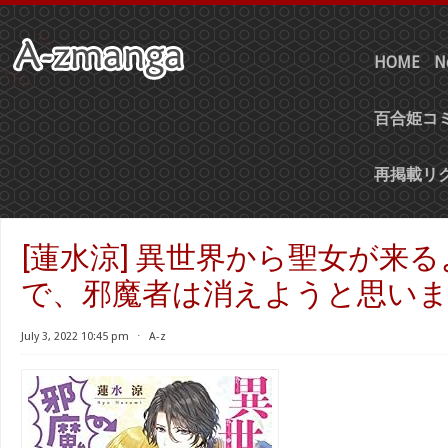
HOME
N
百合姫コミ
再掲載リ
[蓮水涼] 異世界から聖女が来
で、邪魔者は消えようと思います
July 3, 2022 10:45 pm
⋅
A-z