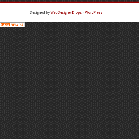
Designed by
WebDesignerDrops
⋅
WordPress