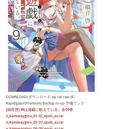
DOWNLOAD/ダウンロード zip rar raw dl :
Rapidgator(Premium) Backup re-up 予備リンク
[細音啓] 神は遊戯に飢えている。全09巻
n_Kamiwaygiiru_01-02_epub_az.rar
n_Kamiwaygiiru_03-07_epub_az.rar
n_Kamiwaygiiru_08-09_epub_az.rar