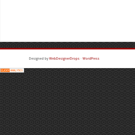
Designed by
WebDesignerDrops
⋅
WordPress