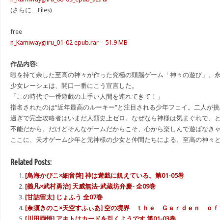
(さらに…Files)
free
n_Kamiwaygiiru_01-02 epub.rar – 51.9 MB
作品内容:
暇を持て余した至高の神々が作った究極の頭脳ゲーム「神々の遊び」。
少女レーシェは、開口一番にこう宣言した。
「この時代で一番遊戯の上手い人間を連れてきて！」
指名されたのは“近年最高のルーキー”と注目される少年フェイ。二人が
過ぎで完全攻略者はいまだ人類史上ゼロ。なぜなら神様は気まぐれで、
不能だから。だけどそんなゲームだからこそ、心から楽しんで遊ばなき
ここに、天才ゲーム少年と元神様の少女と仲間たちによる、至高の神々
Related Posts:
[鳥海かぴこ×細音啓] 神は遊戯に飢えている。第01-05巻
[義凡×武村勇治] 天威無法-武蔵坊弁慶- 全09巻
[甘詰留太] じょふう 全07巻
[奈須きのこ×天空すふぃあ] 空の境界 ｔｈｅ Ｇａｒｄｅｎ ｏｆ 
[川田両悟] アキトはカードを引くようです 第01-03巻