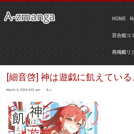
HOME
N
百合姫コミ
再掲載リ
[細音啓] 神は遊戯に飢えている
March 6, 2026 9:01 am
⋅
A-z