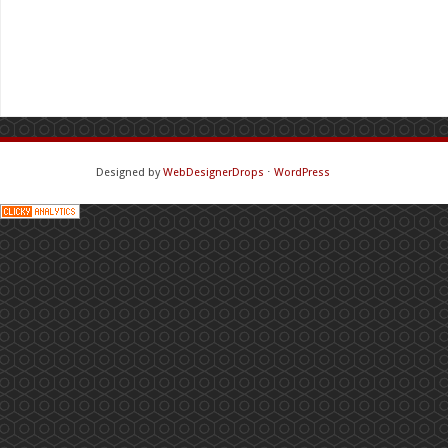
Designed by
WebDesignerDrops
⋅
WordPress