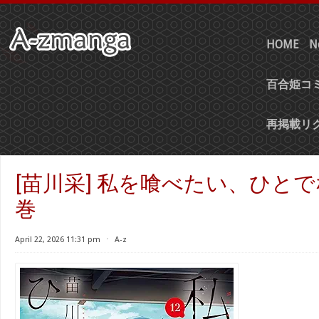
HOME
N
百合姫コミ
再掲載リ
[苗川采] 私を喰べたい、ひとでなし
巻
April 22, 2026 11:31 pm
⋅
A-z