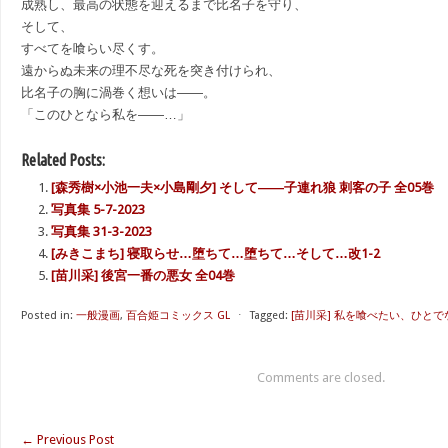
成熟し、最高の状態を迎えるまで比名子を守り、
そして、
すべてを喰らい尽くす。
遠からぬ未来の理不尽な死を突き付けられ、
比名子の胸に渦巻く想いは――。
「このひとなら私を――…」
Related Posts:
[森秀樹×小池一夫×小島剛夕] そして――子連れ狼 刺客の子 全05巻
写真集 5-7-2023
写真集 31-3-2023
[みきこまち] 寝取らせ…堕ちて…堕ちて…そして…改1-2
[苗川采] 後宮一番の悪女 全04巻
Posted in:
一般漫画
,
百合姫コミックス GL
⋅
Tagged:
[苗川采] 私を喰べたい、ひとでな
Comments are closed.
←
Previous Post