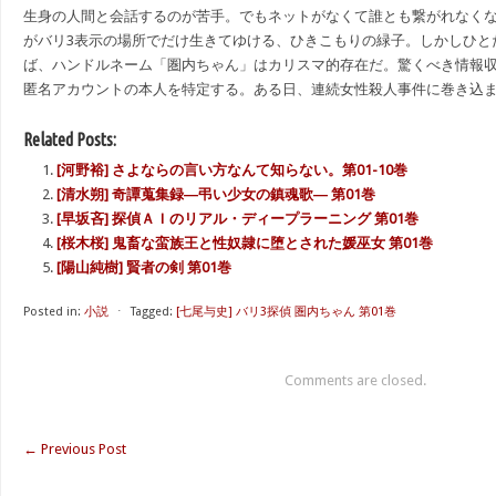
生身の人間と会話するのが苦手。でもネットがなくて誰とも繋がれなく
がバリ3表示の場所でだけ生きてゆける、ひきこもりの緑子。しかしひと
ば、ハンドルネーム「圏内ちゃん」はカリスマ的存在だ。驚くべき情報収
匿名アカウントの本人を特定する。ある日、連続女性殺人事件に巻き込
Related Posts:
[河野裕] さよならの言い方なんて知らない。第01-10巻
[清水朔] 奇譚蒐集録―弔い少女の鎮魂歌― 第01巻
[早坂吝] 探偵ＡＩのリアル・ディープラーニング 第01巻
[桜木桜] 鬼畜な蛮族王と性奴隷に堕とされた媛巫女 第01巻
[陽山純樹] 賢者の剣 第01巻
Posted in:
小説
⋅
Tagged:
[七尾与史] バリ3探偵 圏内ちゃん 第01巻
Comments are closed.
←
Previous Post