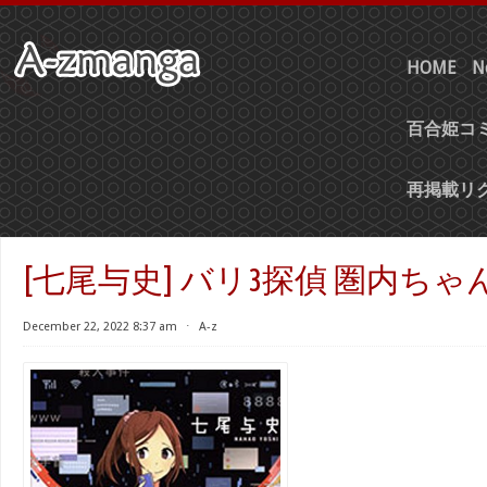
HOME
N
百合姫コミ
再掲載リ
[七尾与史] バリ3探偵 圏内ちゃん
December 22, 2022 8:37 am
⋅
A-z