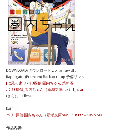
DOWNLOAD/ダウンロード zip rar raw dl :
Rapidgator(Premium) Backup re-up 予備リンク
[七尾与史] バリ3探偵 圏内ちゃん 第01巻
バリ3探偵_圏内ちゃん（新潮文庫nex）1_n.rar
(さらに…Files)
Katfile
バリ3探偵 圏内ちゃん（新潮文庫nex）1_n.rar – 105.5 MB
作品内容: