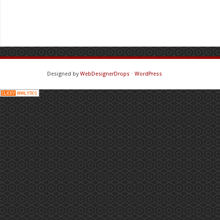
Designed by
WebDesignerDrops
⋅
WordPress