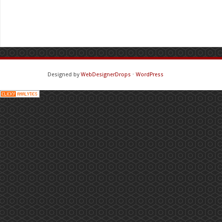
Designed by
WebDesignerDrops
⋅
WordPress