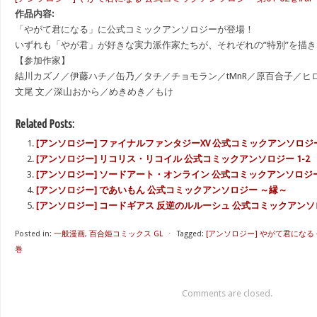
作品内容:
「やがて君になる」に公式コミックアンソロジーが登場！
いずれも「やが君」が好きな実力派作家たちが、それぞれの”特別”を描
【参加作家】
結川カズノ／伊藤ハチ／缶乃／タチ／チョモラン／tMnR／原百合子／ヒ
文尾 文／深山おから／めきめき／もけ
Related Posts:
[アンソロジー] ファイナルファンタジーXV 公式コミックアンソロジー 
[アンソロジー] リコリス・リコイル 公式コミックアンソロジー 1-2
[アンソロジー] ソードアート・オンライン 公式コミックアンソロジー 
[アンソロジー] であいもん 公式コミックアンソロジー ～縁～
[アンソロジー] コードギアス 反逆のルルーシュ 公式コミックアンソロジ
Posted in:
一般漫画
,
百合姫コミックス GL
⋅
Tagged:
[アンソロジー] やがて君になる 
巻
Comments are closed.