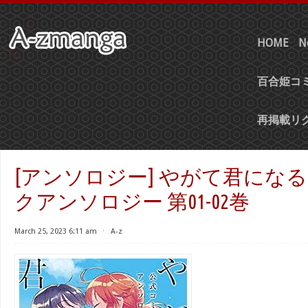
HOME
N
百合姫コミ
再掲載リ
[アンソロジー] やがて君になる
クアンソロジー 第01-02巻
March 25, 2023 6:11 am
⋅
A-z