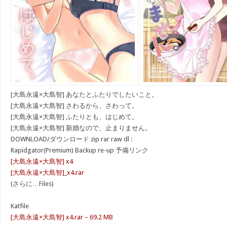
[大島永遠×大島智] あなたとふたりでしたいこと。
[大島永遠×大島智] さわるから、さわって。
[大島永遠×大島智] ふたりとも、はじめて。
[大島永遠×大島智] 新婚なので、止まりません。
DOWNLOAD/ダウンロード zip rar raw dl :
Rapidgator(Premium) Backup re-up 予備リンク
[大島永遠×大島智] x4
[大島永遠×大島智]_x4.rar
(さらに…Files)
Katfile
[大島永遠×大島智] x4.rar – 69.2 MB