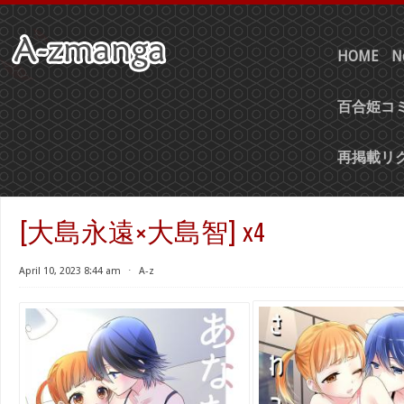
HOME
N
百合姫コミ
再掲載リ
[大島永遠×大島智] x4
April 10, 2023 8:44 am
⋅
A-z