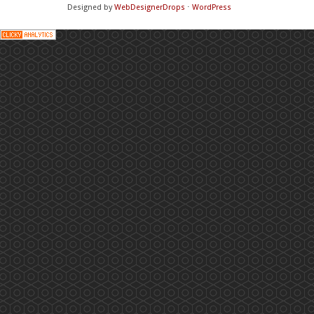
Designed by
WebDesignerDrops
⋅
WordPress