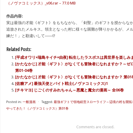
（ノヴァコミックス）_v06.rar – 77.0 MB
作品内容:
実は最強の才能《ギフト》をもちながら、「剣聖」のギフトを授からな
追放されたメルキス。領主となった村に様々な困難が降りかかるが、メ
練だ！」と勘違いして――!?
Related Posts:
[平成オワリ×瑞島キイチ×由夜] 転生したラスボスは異世界を楽しみま
[かたなかじ] 才能〈ギフト〉がなくても冒険者になれますか？～ゼ
第01-04巻
[かたなかじ] 才能〈ギフト〉がなくても冒険者になれますか？ 第01
[佐糖アメ] 最強天使とバイト戦士(ノヴァコミックス)1
[チキマヨ] じごくのすみれちゃん～悪魔と魔女の漫画～ 全06巻
Posted in:
一般漫画
⋅
Tagged:
最強ギフトで領地経営スローライフ～辺境の村を開拓
やってきた！（ノヴァコミックス）第01巻
Comments are closed.