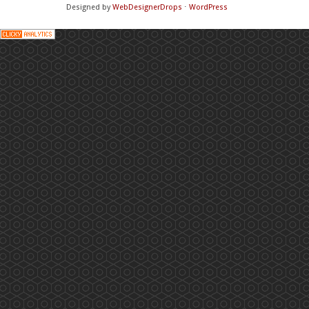
Designed by
WebDesignerDrops
⋅
WordPress