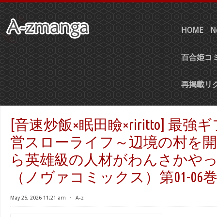
HOME
N
百合姫コミ
再掲載リ
[音速炒飯×眠田瞼×riritto] 
営スローライフ～辺境の村を
ら英雄級の人材がわんさかや
（ノヴァコミックス）第01-06
May 25, 2026 11:21 am
⋅
A-z