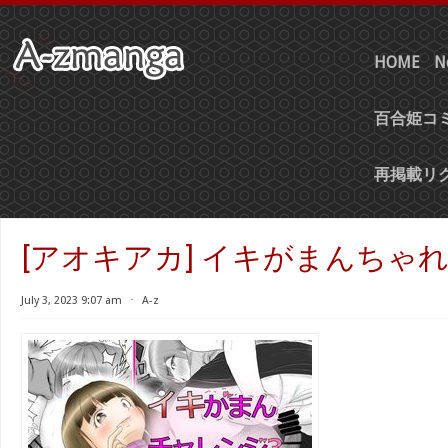
HOME
N
百合姫コミ
再掲載リ
[アオキアカ] イキがまんちゃれん
July 3, 2023 9:07 am
⋅
A-z