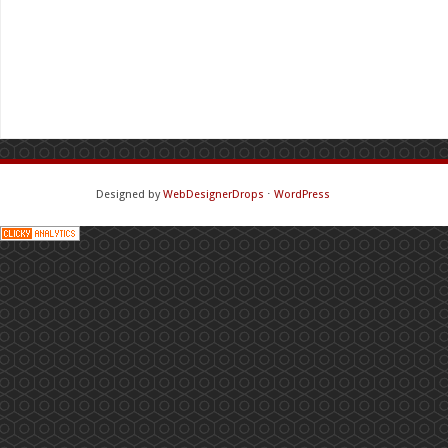
Designed by
WebDesignerDrops
⋅
WordPress