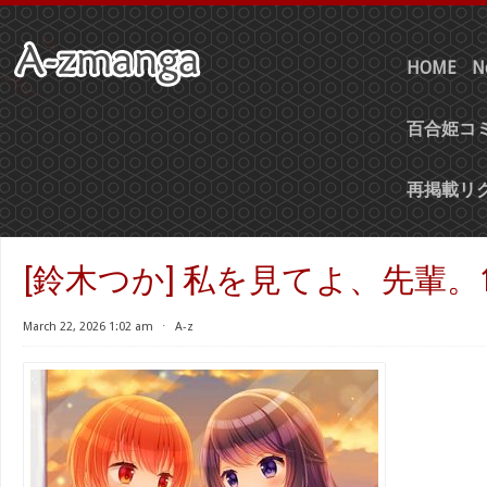
HOME
N
百合姫コミ
再掲載リ
[鈴木つか] 私を見てよ、先輩。1
March 22, 2026 1:02 am
⋅
A-z