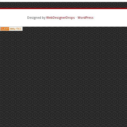
Designed by
WebDesignerDrops
⋅
WordPress