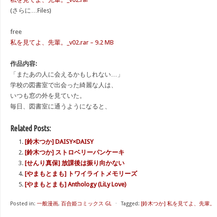
(さらに…Files)
free
私を見てよ、先輩。_v02.rar – 9.2 MB
作品内容:
「またあの人に会えるかもしれない…」
学校の図書室で出会った綺麗な人は、
いつも窓の外を見ていた。
毎日、図書室に通うようになると、
Related Posts:
[鈴木つか] DAISY×DAISY
[鈴木つか] ストロベリーパンケーキ
[せんり真保] 放課後は振り向かない
[やまもとまも] トワイライトメモリーズ
[やまもとまも] Anthology (LiLy Love)
Posted in:
一般漫画
,
百合姫コミックス GL
⋅
Tagged:
[鈴木つか] 私を見てよ、先輩。