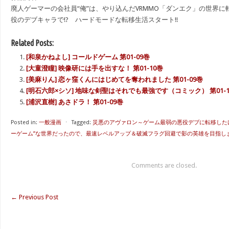
廃人ゲーマーの会社員“俺”は、やり込んだVRMMO「ダンエク」の世界
役のデブキャラで!? ハードモードな転移生活スタート!!
Related Posts:
[和泉かねよし] コールドゲーム 第01-09巻
[大童澄瞳] 映像研には手を出すな！ 第01-10巻
[美麻りん] 恋ヶ窪くんにはじめてを奪われました 第01-09巻
[明石六郎×シソ] 地味な剣聖はそれでも最強です（コミック） 第01-1
[浦沢直樹] あさドラ！ 第01-09巻
Posted in:
一般漫画
⋅
Tagged:
災悪のアヴァロン～ゲーム最弱の悪役デブに転移した
ーゲーム”な世界だったので、最速レベルアップ＆破滅フラグ回避で影の英雄を目指します～
Comments are closed.
←
Previous Post