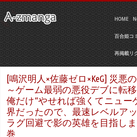
HOME
N
百合姫コミ
再掲載リ
[鳴沢明人×佐藤ゼロ×KeG] 災
～ゲーム最弱の悪役デブに転
俺だけ“やせれば強くてニュー
界だったので、最速レベルア
ラグ回避で影の英雄を目指します～
巻