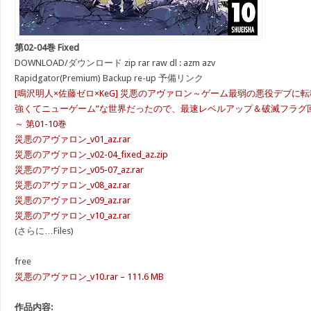
第02-04巻 Fixed
DOWNLOAD/ダウンロード zip rar raw dl : azm azv
Rapidgator(Premium) Backup re-up 予備リンク
[鳴沢明人×佐藤ゼロ×KeG] 災悪のアヴァロン～ゲーム最弱の悪役デブに
強くてニューゲーム”な世界だったので、最速レベルアップ＆破滅フラグ
～ 第01-10巻
災悪のアヴァロン_v01_az.rar
災悪のアヴァロン_v02-04_fixed_az.zip
災悪のアヴァロン_v05-07_az.rar
災悪のアヴァロン_v08_az.rar
災悪のアヴァロン_v09_az.rar
災悪のアヴァロン_v10_az.rar
(さらに…Files)
free
災悪のアヴァロン_v10.rar – 111.6 MB
作品内容: