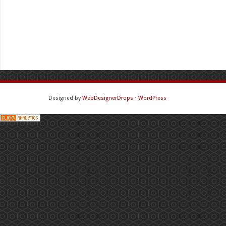
Designed by
WebDesignerDrops
⋅
WordPress