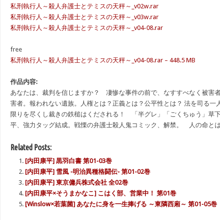
私刑執行人～殺人弁護士とテミスの天秤～_v02w.rar
私刑執行人～殺人弁護士とテミスの天秤～_v03w.rar
私刑執行人～殺人弁護士とテミスの天秤～_v04-08.rar
free
私刑執行人～殺人弁護士とテミスの天秤～_v04-08.rar – 448.5 MB
作品内容:
あなたは、裁判を信じますか？ 凄惨な事件の前で、なすすべなく被害
害者。報われない遺族。人権とは？正義とは？公平性とは？ 法を司る一
限りを尽くし裁きの鉄槌はくだされる！ 「半グレ」「ごくちゅう」草
平、強力タッグ結成。戦慄の弁護士殺人鬼コミック、解禁。 人の命と
Related Posts:
[内田康平] 黒羽白書 第01-03巻
[内田康平] 雪風 -明治異種格闘伝- 第01-02巻
[内田康平] 東京傭兵株式会社 全02巻
[内田康平×そうまかなこ] こはく部、営業中！ 第01巻
[Winslow×若葉菌] あなたに身を一生捧げる ～東隣西廂～ 第01-05巻