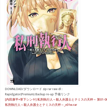
DOWNLOAD/ダウンロード zip rar raw dl :
Rapidgator(Premium) Backup re-up 予備リンク
[内田康平×草下シンヤ] 私刑執行人～殺人弁護士とテミスの天秤～ 第01-0
私刑執行人～殺人弁護士とテミスの天秤～_v01w.rar