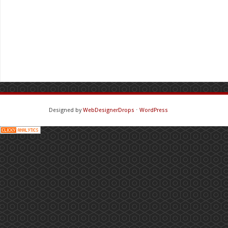
Designed by
WebDesignerDrops
⋅
WordPress