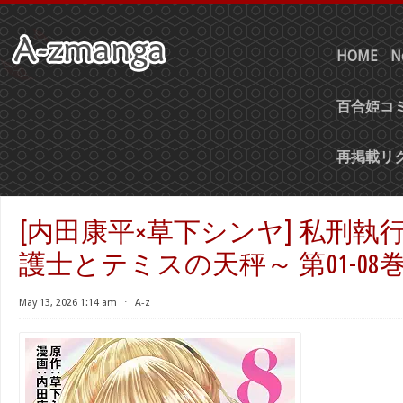
HOME
N
百合姫コミ
再掲載リ
[内田康平×草下シンヤ] 私刑執
護士とテミスの天秤～ 第01-08
May 13, 2026 1:14 am
⋅
A-z