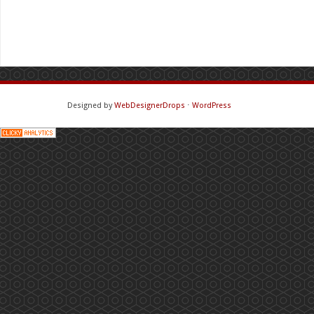
Designed by
WebDesignerDrops
⋅
WordPress