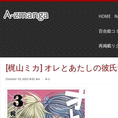
HOME
N
百合姫コミ
再掲載リ
[梶山ミカ] オレとあたしの彼氏
October 10, 2023 8:02 am
⋅
A-z