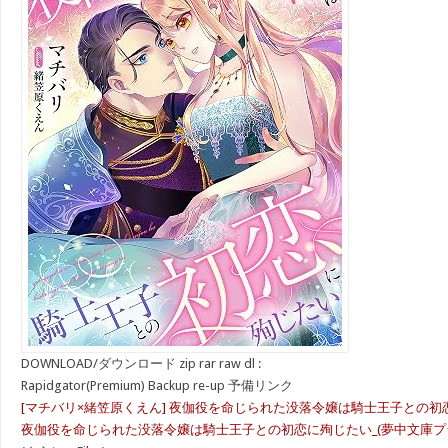
DOWNLOAD/ダウンロード zip rar raw dl :
Rapidgator(Premium) Backup re-up 予備リンク
[マチバリ×緒笠原くえん] 夜伽役を命じられた没落令嬢は騎士王子との初
夜伽役を命じられた没落令嬢は騎士王子との初恋に殉じたい_(夢中文庫プランセ