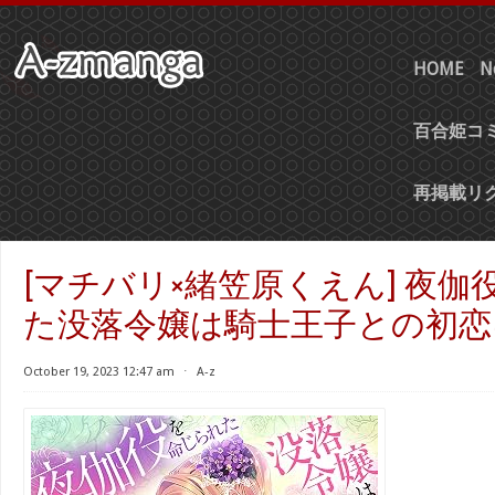
HOME
N
百合姫コミ
再掲載リ
[マチバリ×緒笠原くえん] 夜
た没落令嬢は騎士王子との初恋
October 19, 2023 12:47 am
⋅
A-z