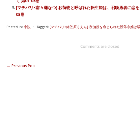
て 第01-03巻
[マチバリ×南々瀬なつ] お荷物と呼ばれた転生姫は、召喚勇者に恋をし
03巻
Posted in:
小説
⋅
Tagged:
[マチバリ×緒笠原くえん] 夜伽役を命じられた没落令嬢は
Comments are closed.
←
Previous Post