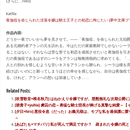
(さらに…Files)
Katfile
夜伽役を命じられた没落令嬢は騎士王子との初恋に殉じたい (夢中文庫プランセ)_n.
作品内容:
どうか一夜でいいから夢を見させて。――「夜伽役」を命じられた元伯
ある元婚約者アランの元を訪れる。今はただの家庭教師でしかないシー
ることはない。それならば歪な形でも初恋を成就させたいと夜伽役を引
だの夜伽役であるはずのシーラをアランは毎晩情熱的に求めてくる。「
人との別れを惜しむような甘いキスをアランから贈られ、シーラは瞳を
続けばいいのにと願ってしまうほどの幸せを感じながら、自分は夜伽役
る。けれど、アランへの想いは加速していき……
Related Posts:
[吹雪歌音×椎名秋乃] はねかえり令嬢ですが、慇懃無礼な次期公爵
[碧貴子×yuiNa] 虜囚の恋～勇猛な騎士団長が捧げる真摯な純愛～
[夕日×hiro] 悪役令息（だった）お義兄様は、モブな私を過保護
～
[あばたも×マチバリ] 私が死んで満足ですか？ 疎まれた令嬢の死