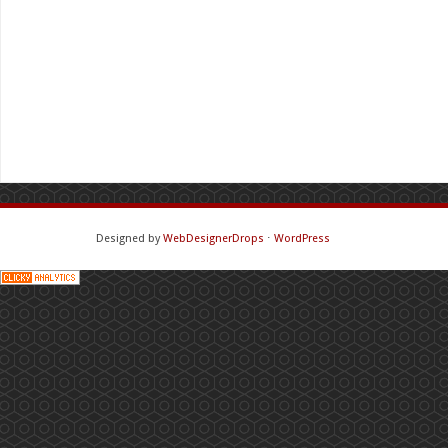
Designed by
WebDesignerDrops
⋅
WordPress