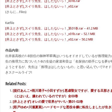
[井上とさず]_スイリ先生、はしたないっ！_v01b.rar
[井上とさず]_スイリ先生、はしたないっ！_v02.rar
(さらに…Files)
Katfile
[井上とさず]_スイリ先生、はしたないっ！_第01巻.rar – 41.2 MB
[井上とさず]_スイリ先生、はしたないっ！_v01b.rar – 52.1 MB
[井上とさず]_スイリ先生、はしたないっ！_v02.rar – 50.2 MB
作品内容:
出井坂高校の1-B担任の御神琴翠璃はいつもオドオドしているが推理能
生の推理力に気づいた1-Bの生徒の家達和音は「名探偵の助手になる夢
ようとするが、先生は「推理ははしたないもの」と思い込んでいて!?オド
きスクールライフ!
Related Posts:
[提灯あんこ×雨川透子×小田すずか] 悪虐聖女ですが、愛する旦那
（とはいえ、嫌われているのですが）全03巻
[井上とさず] オレの愛で世界がヤバい 第01-02巻
[彩戸ゆめ×川瀬夏菜] ハードモードな悪役令嬢に転生しましたが生き