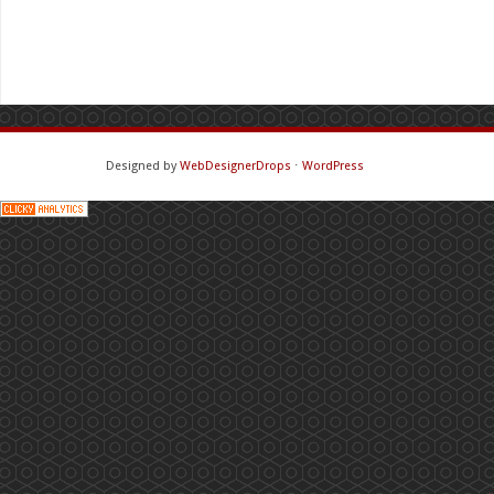
Designed by
WebDesignerDrops
⋅
WordPress