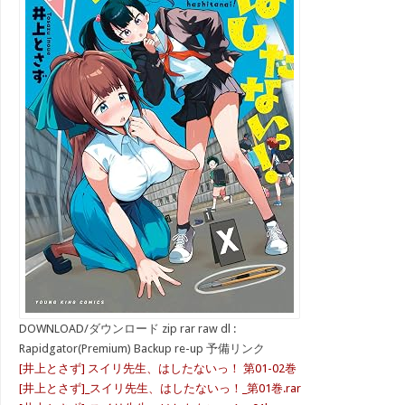
DOWNLOAD/ダウンロード zip rar raw dl :
Rapidgator(Premium) Backup re-up 予備リンク
[井上とさず] スイリ先生、はしたないっ！ 第01-02巻
[井上とさず]_スイリ先生、はしたないっ！_第01巻.rar