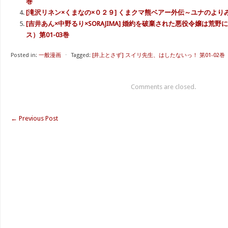
巻
[滝沢リネン×くまなの×０２９] くまクマ熊ベアー外伝～ユナのよりみち
[吉井あん×中野るり×SORAJIMA] 婚約を破棄された悪役令嬢は荒
ス）第01-03巻
Posted in:
一般漫画
⋅
Tagged:
[井上とさず] スイリ先生、はしたないっ！ 第01-02巻
Comments are closed.
←
Previous Post