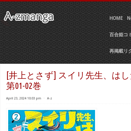
HOME
N
百合姫コミ
再掲載リ
[井上とさず] スイリ先生、は
第01-02巻
April 23, 2024 10:03 pm
⋅
A-z