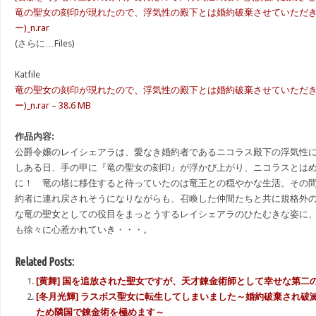
竜の聖女の刻印が現れたので、浮気性の殿下とは婚約破棄させていただき
ー)_n.rar
(さらに…Files)
Katfile
竜の聖女の刻印が現れたので、浮気性の殿下とは婚約破棄させていただき
ー)_n.rar – 38.6 MB
作品内容:
公爵令嬢のレイシェアラは、愛なき婚約者であるニコラス殿下の浮気性
しある日、手の甲に『竜の聖女の刻印』が浮かび上がり、ニコラスとは
に！ 竜の塔に移住すると待っていたのは竜王との穏やかな生活。その
約者に連れ戻されそうになりながらも、召喚した仲間たちと共に規格外
な竜の聖女としての役目をまっとうするレイシェアラのひたむきな姿に
も徐々に心惹かれていき・・・。
Related Posts:
[黄舞] 国を追放された聖女ですが、天才錬金術師として幸せな第二
[冬月光輝] ラスボス聖女に転生してしまいました～婚約破棄され破
ため隣国で錬金術を極めます～