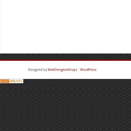
Designed by
WebDesignerDrops
⋅
WordPress