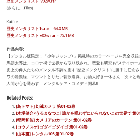
歴史メンタリスト_v02w.rar
(さらに…Files)
Katfile
歴史メンタリスト1s.rar – 64.0 MB
歴史メンタリスト v02w.rar – 75.1 MB
作品内容:
【デジタル版限定！「少年ジャンプ+」掲載時のカラーページを完全収録!
馬朔太郎は、コロナ禍で世界から取り残され、恋愛も研究も“ステイホーム
史上の偉人たちのメンタル不調を癒す“歴史メンタリスト”に勝手に任命さ
ワの源義経、マウントとりたい菅原道真、お酒大好き一休さん…次々と
人間が心を通わす、メンタルケア・コメディ開幕!!
Related Posts:
[鳥トマト] 幻滅カメラ 第01-02巻
[木場健介×うるまなつこ] 誰かを呪わずにいられないこの世界で 第01
[稲岡和佐] カメリアのカーテン 第01-02巻
[コウノスケ] ゴダイゴダイゴ 第01-02巻
[山本棗] レンタル105 第01-02巻