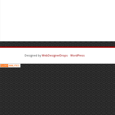
Designed by
WebDesignerDrops
⋅
WordPress