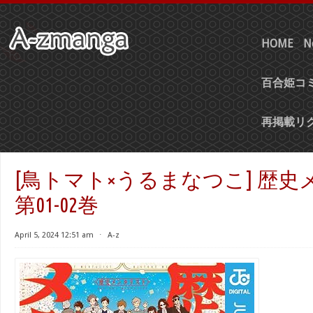
HOME
N
百合姫コミ
再掲載リ
[鳥トマト×うるまなつこ] 歴
第01-02巻
April 5, 2024 12:51 am
⋅
A-z