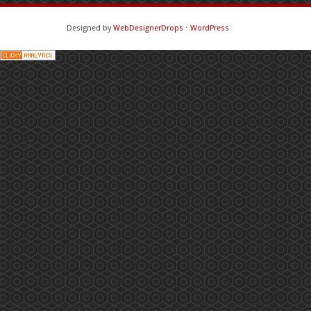
Designed by
WebDesignerDrops
⋅
WordPress