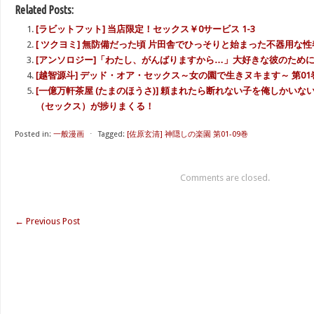
Related Posts:
[ラビットフット] 当店限定！セックス￥0サービス 1-3
[ ツクヨミ] 無防備だった頃 片田舎でひっそりと始まった不器用な
[アンソロジー]「わたし、がんばりますから…」大好きな彼のため
[越智源斗] デッド・オア・セックス～女の園で生きヌキます～ 第01
[一億万軒茶屋 (たまのほうさ)] 頼まれたら断れない子を俺しかい
（セックス）が捗りまくる！
Posted in:
一般漫画
⋅
Tagged:
[佐原玄清] 神隠しの楽園 第01-09巻
Comments are closed.
←
Previous Post