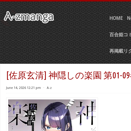
HOME
N
百合姫コミ
再掲載リ
[佐原玄清] 神隠しの楽園 第01-0
June 14, 2026 12:21 pm
⋅
A-z