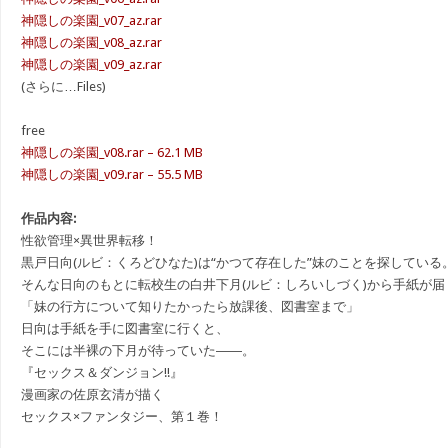
神隠しの楽園_v07_az.rar
神隠しの楽園_v08_az.rar
神隠しの楽園_v09_az.rar
(さらに…Files)
free
神隠しの楽園_v08.rar – 62.1 MB
神隠しの楽園_v09.rar – 55.5 MB
作品内容:
性欲管理×異世界転移！
黒戸日向(ルビ：くろどひなた)は“かつて存在した”妹のことを探している
そんな日向のもとに転校生の白井下月(ルビ：しろいしづく)から手紙が届
「妹の行方について知りたかったら放課後、図書室まで」
日向は手紙を手に図書室に行くと、
そこには半裸の下月が待っていた――。
『セックス＆ダンジョン!!』
漫画家の佐原玄清が描く
セックス×ファンタジー、第１巻！