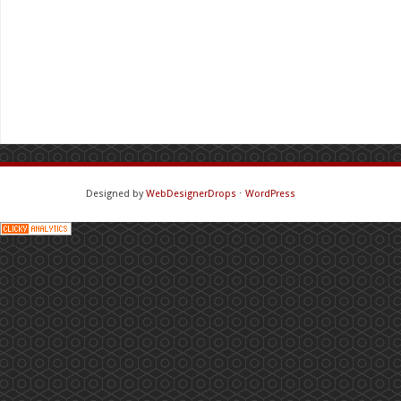
Designed by
WebDesignerDrops
⋅
WordPress