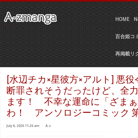
HOME
N
百合姫コミ
再掲載リ
[水辺チカ×星彼方×アルト] 悪
断罪されそうだったけど、全
ます！ 不幸な運命に「ざま
わ！ アンソロジーコミック 第01
July 6, 2026 11:26 am
⋅
A-z