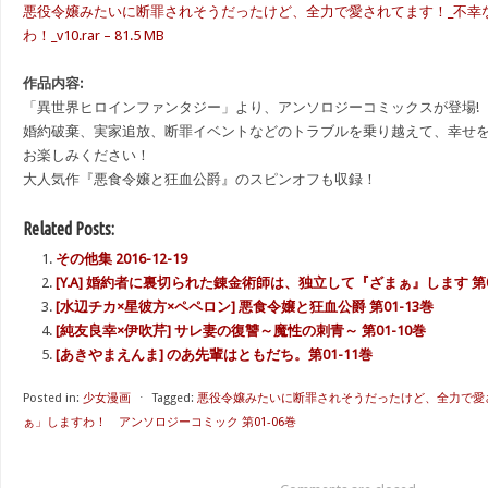
悪役令嬢みたいに断罪されそうだったけど、全力で愛されてます！_不幸
わ！_v10.rar – 81.5 MB
作品内容:
「異世界ヒロインファンタジー」より、アンソロジーコミックスが登場!
婚約破棄、実家追放、断罪イベントなどのトラブルを乗り越えて、幸せ
お楽しみください！
大人気作『悪食令嬢と狂血公爵』のスピンオフも収録！
Related Posts:
その他集 2016-12-19
[Y.A] 婚約者に裏切られた錬金術師は、独立して『ざまぁ』します 第0
[水辺チカ×星彼方×ペペロン] 悪食令嬢と狂血公爵 第01-13巻
[純友良幸×伊吹芹] サレ妻の復讐～魔性の刺青～ 第01-10巻
[あきやまえんま] のあ先輩はともだち。第01-11巻
Posted in:
少女漫画
⋅
Tagged:
悪役令嬢みたいに断罪されそうだったけど、全力で愛
ぁ」しますわ！ アンソロジーコミック 第01-06巻