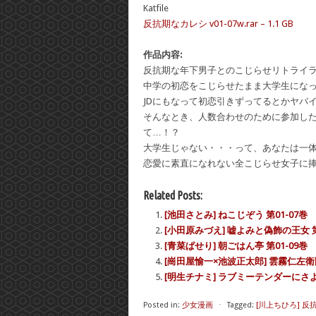
Katfile
反抗期なカレシ v01-07w.rar – 1.1 GB
作品内容:
反抗期な年下男子とのこじらせリトライ
中学の初恋をこじらせたまま大学生にな
JDにもなって初恋引きずってるとかヤバ
そんなとき、人数合わせのために参加し
て…！？
大学生じゃない・・・って、あなたは一
恋愛に素直になれない全こじらせ女子に
Related Posts:
[池田さとみ] ねこじぞう 第01-07巻
[小田原みづえ] 嘘よみと偽飾の王女 第
[青菜ぱせり] 朝ごはん亭 第01-09巻
[崗田屋愉一×池波正太郎] 雲霧仁左衛門
[明生チナミ] ラブミーテンダーにさよう
Posted in:
少女漫画
⋅
Tagged:
[川上ちひろ] 反抗