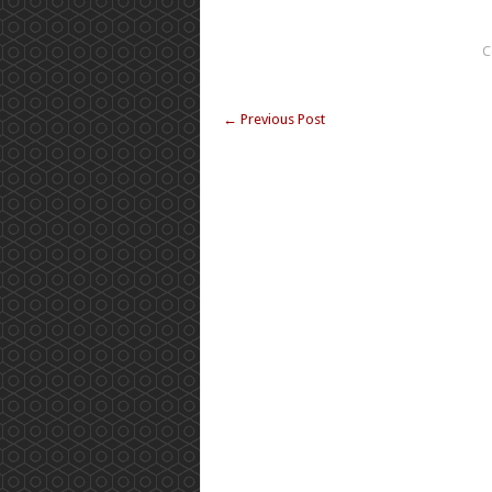
C
←
Previous Post