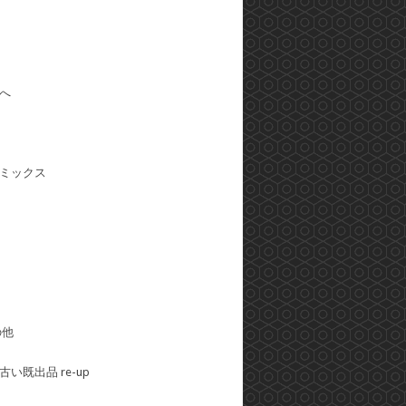
へ
ミックス
の他
い既出品 re-up