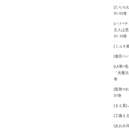
[たらち
01-03巻
[ハド×
主人は悪
01-10巻
[ミユキ蜜
[毒田ペパ
[LA軍×兎
「光魔法
巻
[藍敦×ゆた
01巻
[まえ葉
[工藤える]
[あおみ