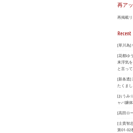
再ア
再掲載リ
Recent 
[草川為]
[花都ゆ
来浮気を
と言ってみ
[新条透
たくまし
[おうみ
ャバ嬢体験
[高田ロー
[士貴智
第01-02