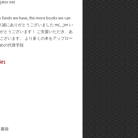
 funds we have, the more books we can
se! 誠にありがとうございました m(_ _)m い
がとうございます！ ご支援いただき、あ
ございます。 より多くの本をアップロー
ための代替手段
ies
年書籍