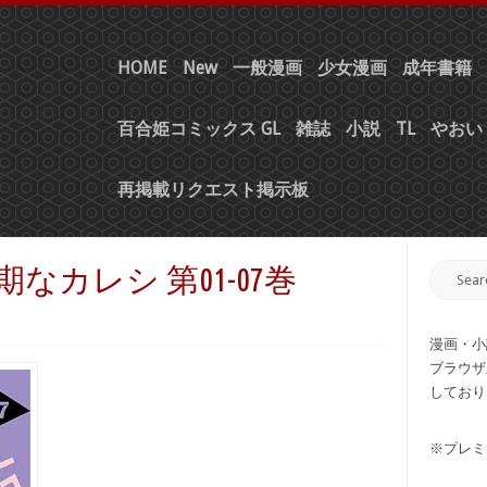
HOME
New
一般漫画
少女漫画
成年書籍
百合姫コミックス GL
雑誌
小説
TL
やおい 
再掲載リクエスト掲示板
期なカレシ 第01-07巻
漫画・小
ブラウザ
しており
※プレミ