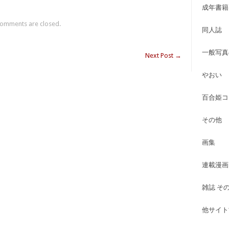
成年書籍
omments are closed.
同人誌
一般写真
Next Post
→
やおい
百合姫コ
その他
画集
連載漫画
雑誌 そ
他サイト古