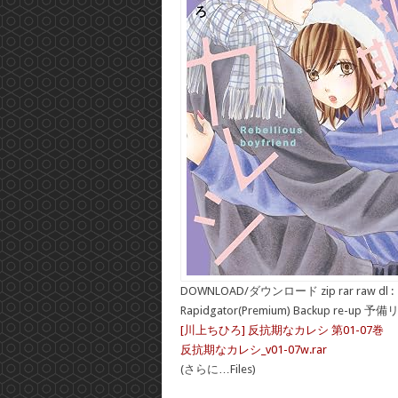
DOWNLOAD/ダウンロード zip rar raw dl :
Rapidgator(Premium) Backup re-up 予
[川上ちひろ] 反抗期なカレシ 第01-07巻
反抗期なカレシ_v01-07w.rar
(さらに…Files)