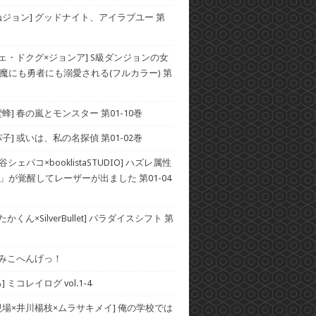
ねジョン] グッドナイト、アイラブユー 第
チェ・ドクグ×ジョンア] S級ダンジョンの女
魔にも勇者にも溺愛される(フルカラー) 第
蜂] 春の嵐とモンスター 第01-10巻
子] 或いは、私の名探偵 第01-02巻
谷シェパコ×booklistaSTUDIO] ハズレ属性
」が覚醒してレーザーが出ました 第01-04
かくん×SilverBullet] パラダイスシフト 第
] みこへんげっ！
 ミコレイログ vol.1-4
現場×井川楊枝×ムラサキメイ] 俺の学校では