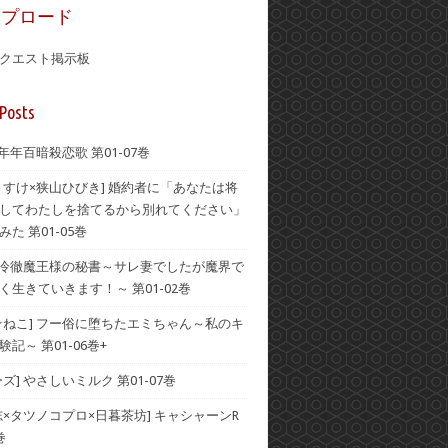
ップロード
クエスト掲示板
Posts
 年年百暗殺恋歌 第01-07巻
うすけ×狭山ひびき] 婚約者に「あなたは将
してわたしを捨てるから別れてください」
た 第01-05巻
] 冷徹魔王様の秘書～サレ妻でしたが魔界で
く生きていきます！～ 第01-02巻
☆ねこ] フー俗に堕ちたエミちゃん～私のキ
記～ 第01-06巻+
ズ] やさしいミルク 第01-07巻
志×タツノコプロ×日暮茶坊] キャシャーンR
巻