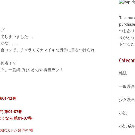
The more
purcha
ラブ
つもあり
ってしまいました…。
りがとう
イかな、、、
ドする
た合コンで、チャラくてナマイキな男子に目をつけられ
Categor
体何者！？
捧ぐ、一筋縄ではいかない青春ラブ！
雑誌
一般漫画
01-12巻
少女漫画
 第01-07巻
小説
なら 第01-07巻
小説 成
期なカレシ 第01-07巻