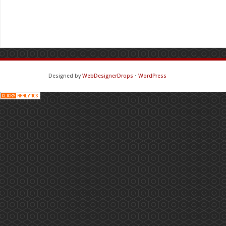
Designed by
WebDesignerDrops
⋅
WordPress