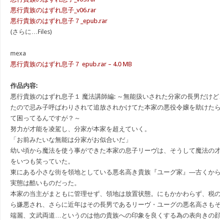
悪行貴族のはずれ息子_v06.rar
悪行貴族のはずれ息子７_epub.rar
(さらに…Files)
mexa
悪行貴族のはずれ息子７ epub.rar – 4.0 MB
作品内容:
悪行貴族のはずれ息子１ 魔法講師編: ～無能扱いされた分家の長男だけ
たので忌み子呼ばわりされて追放されかけてた本家の悪役令嬢を助けた
て困ってるんですが？～
努力が才能を凌駕し、分家が本家を超えていく。
「お前みたいな無能は分家がお似合いだ」
幼い頃から魔法を使う事ができた本家の息子リーヴは、そうして魔法の
をいつも笑っていた。
東にある小さな街を領地としている悪名高き貴族『ユーグ家』―古くか
実態は酷いものだった。
本家の当主がまともに管理せず、領地は放置状態。にもかかわらず、税
ら嫌悪され、さらに近年はその長男であるリーヴ・ユーグの悪名高さも
端麗、文武両道…というのは他の貴族への印象を良くする為の表向きの