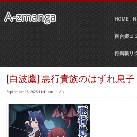
HOME
N
百合姫コミ
再掲載リ
[白波鷹] 悪行貴族のはずれ息子 第
September 16, 2025 11:41 pm
⋅
A-z