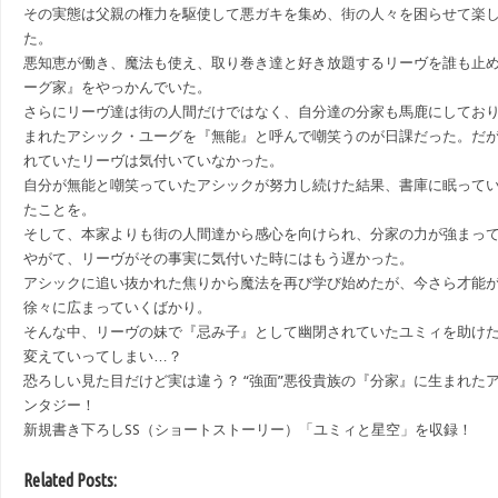
その実態は父親の権力を駆使して悪ガキを集め、街の人々を困らせて楽
た。
悪知恵が働き、魔法も使え、取り巻き達と好き放題するリーヴを誰も止
ーグ家』をやっかんでいた。
さらにリーヴ達は街の人間だけではなく、自分達の分家も馬鹿にしてお
まれたアシック・ユーグを『無能』と呼んで嘲笑うのが日課だった。だ
れていたリーヴは気付いていなかった。
自分が無能と嘲笑っていたアシックが努力し続けた結果、書庫に眠って
たことを。
そして、本家よりも街の人間達から感心を向けられ、分家の力が強まっ
やがて、リーヴがその事実に気付いた時にはもう遅かった。
アシックに追い抜かれた焦りから魔法を再び学び始めたが、今さら才能
徐々に広まっていくばかり。
そんな中、リーヴの妹で『忌み子』として幽閉されていたユミィを助け
変えていってしまい…？
恐ろしい見た目だけど実は違う？ “強面”悪役貴族の『分家』に生まれた
ンタジー！
新規書き下ろしSS（ショートストーリー）「ユミィと星空」を収録！
Related Posts: