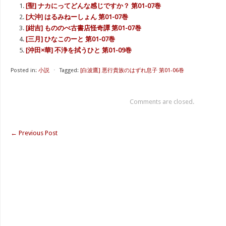
[聖] ナカにってどんな感じですか？ 第01-07巻
[大沖] はるみねーしょん 第01-07巻
[紺吉] もののべ古書店怪奇譚 第01-07巻
[三月] ひなこのーと 第01-07巻
[沖田×華] 不浄を拭うひと 第01-09巻
Posted in:
小説
⋅
Tagged:
[白波鷹] 悪行貴族のはずれ息子 第01-06巻
Comments are closed.
←
Previous Post